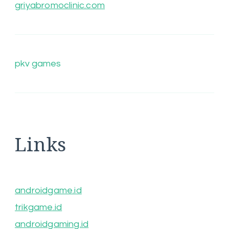
griyabromoclinic.com
pkv games
Links
androidgame.id
trikgame.id
androidgaming.id