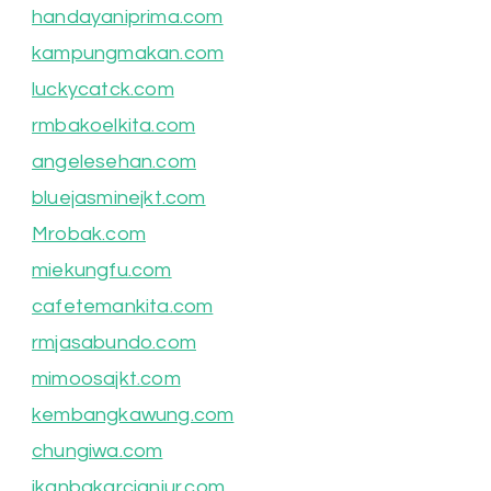
handayaniprima.com
kampungmakan.com
luckycatck.com
rmbakoelkita.com
angelesehan.com
bluejasminejkt.com
Mrobak.com
miekungfu.com
cafetemankita.com
rmjasabundo.com
mimoosajkt.com
kembangkawung.com
chungiwa.com
ikanbakarcianjur.com