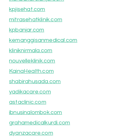
kpjisehat.com
mitrasehatklinik.com
kpbanjar.com
kemanggisanmedical.com
kliniknirmala.com
nouvelleklinik.com
KainaHealth.com
shabirahusada.com
yadikacare.com
astaclinic.com
ibnusinalombok.com
grahamedicalkurdi.com
dyanzacare.com