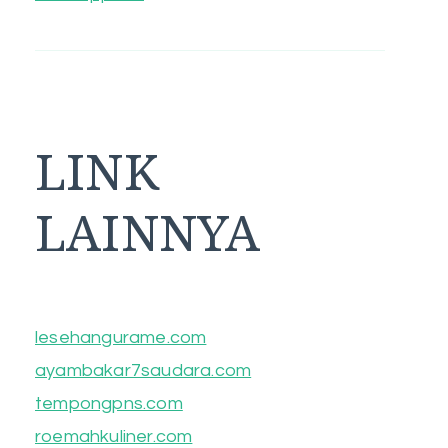
LINK
LAINNYA
lesehangurame.com
ayambakar7saudara.com
tempongpns.com
roemahkuliner.com