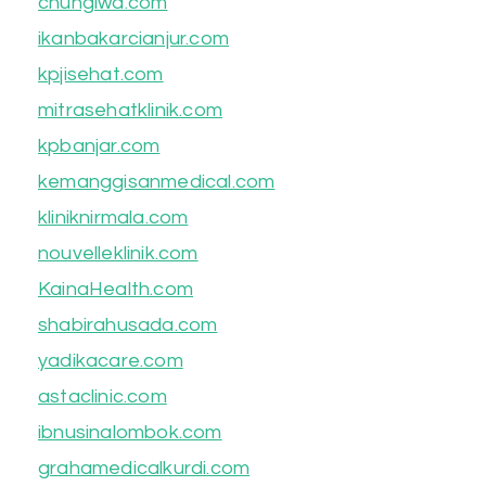
chungiwa.com
ikanbakarcianjur.com
kpjisehat.com
mitrasehatklinik.com
kpbanjar.com
kemanggisanmedical.com
kliniknirmala.com
nouvelleklinik.com
KainaHealth.com
shabirahusada.com
yadikacare.com
astaclinic.com
ibnusinalombok.com
grahamedicalkurdi.com