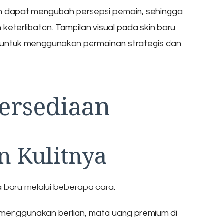
n dapat mengubah persepsi pemain, sehingga
keterlibatan. Tampilan visual pada skin baru
untuk menggunakan permainan strategis dan
tersediaan
n Kulitnya
 baru melalui beberapa cara:
li menggunakan berlian, mata uang premium di