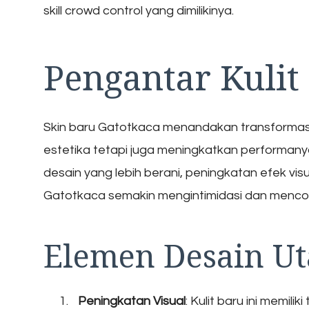
skill crowd control yang dimilikinya.
Pengantar Kulit
Skin baru Gatotkaca menandakan transformasi
estetika tetapi juga meningkatkan performany
desain yang lebih berani, peningkatan efek vis
Gatotkaca semakin mengintimidasi dan mencol
Elemen Desain U
Peningkatan Visual
: Kulit baru ini memili