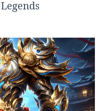
 Legends