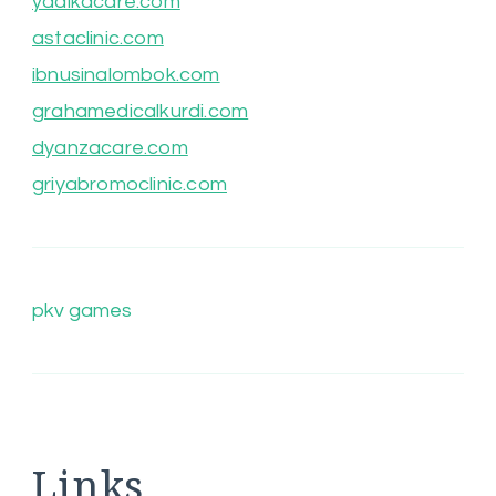
yadikacare.com
astaclinic.com
ibnusinalombok.com
grahamedicalkurdi.com
dyanzacare.com
griyabromoclinic.com
pkv games
Links