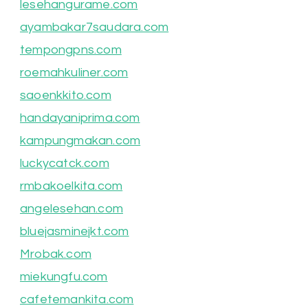
lesehangurame.com
ayambakar7saudara.com
tempongpns.com
roemahkuliner.com
saoenkkito.com
handayaniprima.com
kampungmakan.com
luckycatck.com
rmbakoelkita.com
angelesehan.com
bluejasminejkt.com
Mrobak.com
miekungfu.com
cafetemankita.com