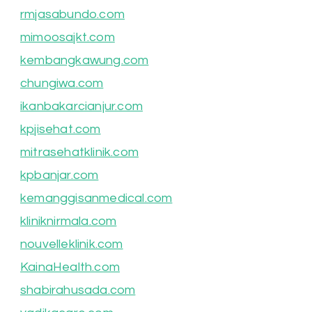
rmjasabundo.com
mimoosajkt.com
kembangkawung.com
chungiwa.com
ikanbakarcianjur.com
kpjisehat.com
mitrasehatklinik.com
kpbanjar.com
kemanggisanmedical.com
kliniknirmala.com
nouvelleklinik.com
KainaHealth.com
shabirahusada.com