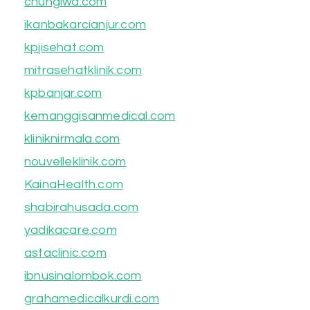
chungiwa.com
ikanbakarcianjur.com
kpjisehat.com
mitrasehatklinik.com
kpbanjar.com
kemanggisanmedical.com
kliniknirmala.com
nouvelleklinik.com
KainaHealth.com
shabirahusada.com
yadikacare.com
astaclinic.com
ibnusinalombok.com
grahamedicalkurdi.com