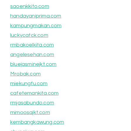
saoenkkito.com
handayaniprima.com
kampungmakan.com
luckycatck.com
rmbakoelkita.com
angelesehan.com
bluejasminejkt.com
Mrobak.com
miekungfu.com
cafetemankita.com
rmjasabundo.com
mimoosajkt.com
kembangkawung.com