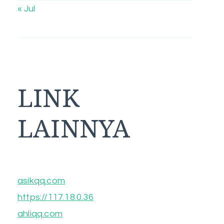
« Jul
LINK
LAINNYA
asikqq.com
https://117.18.0.36
ahliqq.com