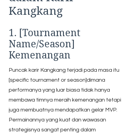
Kangkang
1. [Tournament
Name/Season]
Kemenangan
Puncak karir Kangkang terjadi pada masa itu
[specific tournament or season]dimana
performanya yang luar biasa tidak hanya
membawa timnya meraih kemenangan tetapi
juga membuatnya mendapatkan gelar MVP.
Permainannya yang kuat dan wawasan
strategisnya sangat penting dalam