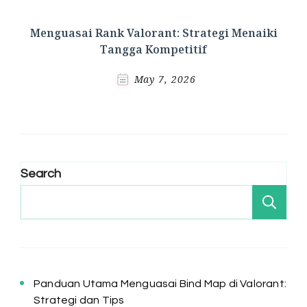
Menguasai Rank Valorant: Strategi Menaiki
Tangga Kompetitif
May 7, 2026
Search
Se
Panduan Utama Menguasai Bind Map di Valorant:
Strategi dan Tips