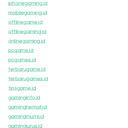
iphonegaming.id
mobilegaming.id
offlinegame.id
offlinegaming.id
onlinegaming.id
pcgame.id
pcgames.id
terbarugame.id
terbarugames.id
tipsgame.id
gaminginfo.id
gaminghemat.id
gamingmurni.id
gamingjurus.id