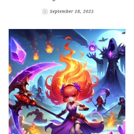
September 18, 2025