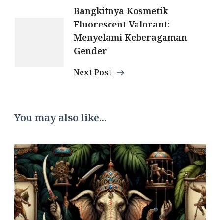
Bangkitnya Kosmetik
Fluorescent Valorant:
Menyelami Keberagaman
Gender
Next Post
You may also like...