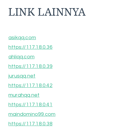
LINK LAINNYA
asikqq.com
https://117.18.0.36
ahliqq.com
https://117.18.0.39
jurusqq.net
https://117.18.0.42
murahqq.net
https://117.18.0.41
maindomino99.com
https://117.18.0.38