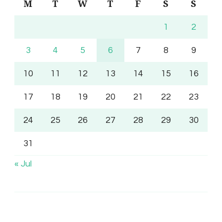
M
T
W
T
F
S
S
1
2
3
4
5
6
7
8
9
10
11
12
13
14
15
16
17
18
19
20
21
22
23
24
25
26
27
28
29
30
31
« Jul