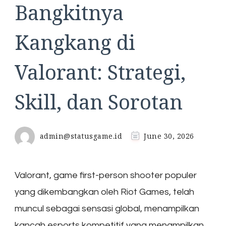
Bangkitnya
Kangkang di
Valorant: Strategi,
Skill, dan Sorotan
admin@statusgame.id
June 30, 2026
Valorant, game first-person shooter populer
yang dikembangkan oleh Riot Games, telah
muncul sebagai sensasi global, menampilkan
kancah esports kompetitif yang menampilkan