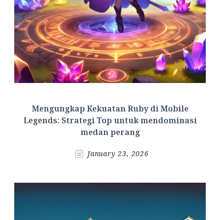
Mengungkap Kekuatan Ruby di Mobile
Legends: Strategi Top untuk mendominasi
medan perang
January 23, 2026