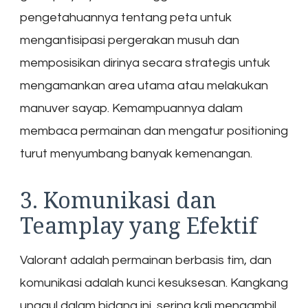
pengetahuannya tentang peta untuk
mengantisipasi pergerakan musuh dan
memposisikan dirinya secara strategis untuk
mengamankan area utama atau melakukan
manuver sayap. Kemampuannya dalam
membaca permainan dan mengatur positioning
turut menyumbang banyak kemenangan.
3. Komunikasi dan
Teamplay yang Efektif
Valorant adalah permainan berbasis tim, dan
komunikasi adalah kunci kesuksesan. Kangkang
unggul dalam bidang ini, sering kali mengambil