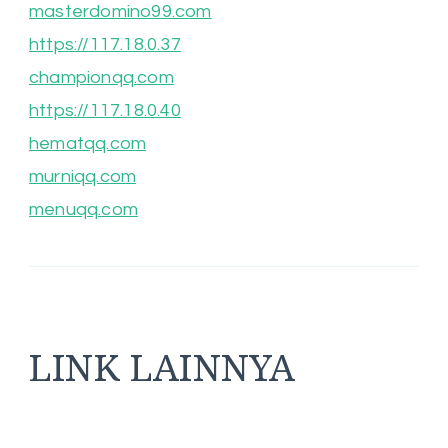
masterdomino99.com
https://117.18.0.37
championqq.com
https://117.18.0.40
hematqq.com
murniqq.com
menuqq.com
LINK LAINNYA