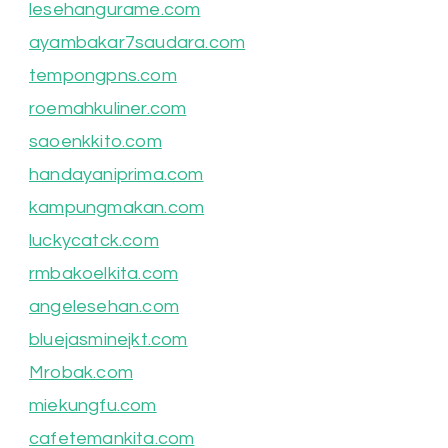
lesehangurame.com
ayambakar7saudara.com
tempongpns.com
roemahkuliner.com
saoenkkito.com
handayaniprima.com
kampungmakan.com
luckycatck.com
rmbakoelkita.com
angelesehan.com
bluejasminejkt.com
Mrobak.com
miekungfu.com
cafetemankita.com