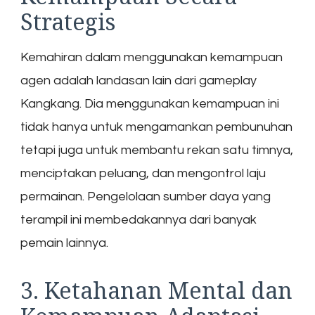
Strategis
Kemahiran dalam menggunakan kemampuan
agen adalah landasan lain dari gameplay
Kangkang. Dia menggunakan kemampuan ini
tidak hanya untuk mengamankan pembunuhan
tetapi juga untuk membantu rekan satu timnya,
menciptakan peluang, dan mengontrol laju
permainan. Pengelolaan sumber daya yang
terampil ini membedakannya dari banyak
pemain lainnya.
3. Ketahanan Mental dan