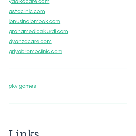
yadikacare.com
astaclinic.com
ibnusinalombok.com
grahamedicalkurdi.com
dyanzacare.com
griyabromoclinic.com
pkv games
Links