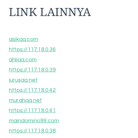
LINK LAINNYA
asikqq.com
https://117.18.0.36
ahliqq.com
https://117.18.0.39
jurusqq.net
https://117.18.0.42
murahqq.net
https://117.18.0.41
maindomino99.com
https://117.18.0.38