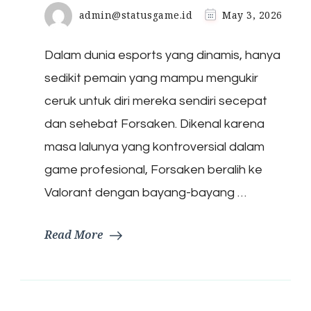
admin@statusgame.id
May 3, 2026
Dalam dunia esports yang dinamis, hanya
sedikit pemain yang mampu mengukir
ceruk untuk diri mereka sendiri secepat
dan sehebat Forsaken. Dikenal karena
masa lalunya yang kontroversial dalam
game profesional, Forsaken beralih ke
Valorant dengan bayang-bayang …
Read More