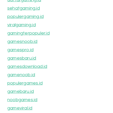
sehatgaming.id
populergaming.id
viralgaming.id
gamingterpopuler.id
gamesnoob.id
gamespro.id
gamesbaru.id
gamesdownload.id
gamenoob.id
populergames.id
gamebaru.id
noobgames.id
gameviral.id