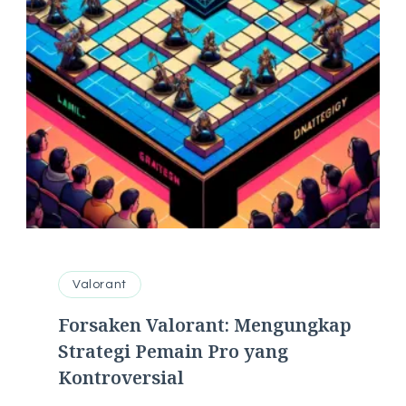
Valorant
Forsaken Valorant: Mengungkap
Strategi Pemain Pro yang
Kontroversial