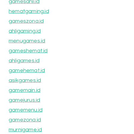
gamesahli.id
hematgaming.id
gameszona.id
ahligaming.id
menugames.id
gameshemat.id
ahligames.id
gamehemat.id
asikgames.id
gamemain.id
gamejurus.id
gamemenu.id
gamezona.id
murnigame.id