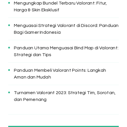
Mengungkap Bundel Terbaru Valorant: Fitur,
Harga & Skin Eksklusif
Menguasai Strategi Valorant di Discord: Panduan
Bagi Gamer Indonesia
Panduan Utama Menguasai Bind Map di Valorant:
Strategi dan Tips
Panduan Membeli Valorant Points: Langkah
Aman dan Mudah
Turnamen Valorant 2023: Strategi Tim, Sorotan,
dan Pemenang