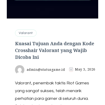
Valorant
Kuasai Tujuan Anda dengan Kode
Crosshair Valorant yang Wajib
Dicoba Ini
admin@statusgame.id
May 3, 2026
Valorant, penembak taktis Riot Games
yang sangat sukses, telah menarik
perhatian para gamer di seluruh dunia.