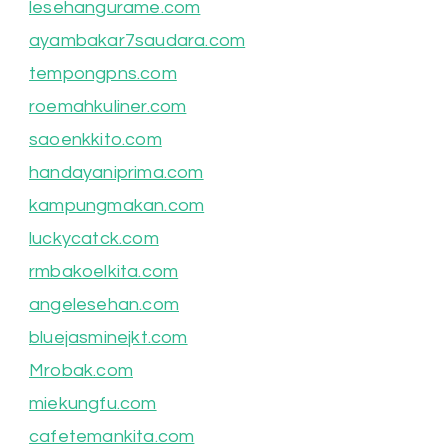
lesehangurame.com
ayambakar7saudara.com
tempongpns.com
roemahkuliner.com
saoenkkito.com
handayaniprima.com
kampungmakan.com
luckycatck.com
rmbakoelkita.com
angelesehan.com
bluejasminejkt.com
Mrobak.com
miekungfu.com
cafetemankita.com