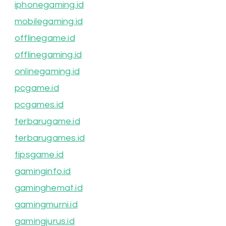
iphonegaming.id
mobilegaming.id
offlinegame.id
offlinegaming.id
onlinegaming.id
pcgame.id
pcgames.id
terbarugame.id
terbarugames.id
tipsgame.id
gaminginfo.id
gaminghemat.id
gamingmurni.id
gamingjurus.id