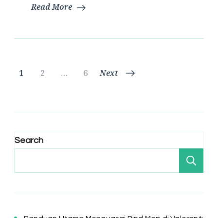
Read More
Posts
Page
Page
Page
1
2
…
6
Next
pagination
Search
Se