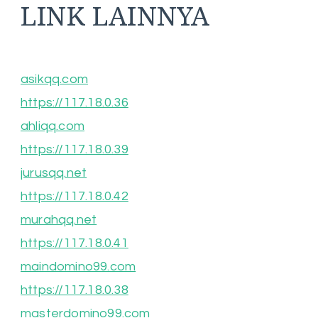
LINK LAINNYA
asikqq.com
https://117.18.0.36
ahliqq.com
https://117.18.0.39
jurusqq.net
https://117.18.0.42
murahqq.net
https://117.18.0.41
maindomino99.com
https://117.18.0.38
masterdomino99.com