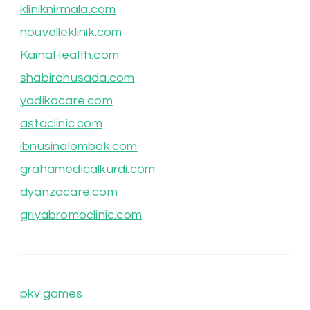
kliniknirmala.com
nouvelleklinik.com
KainaHealth.com
shabirahusada.com
yadikacare.com
astaclinic.com
ibnusinalombok.com
grahamedicalkurdi.com
dyanzacare.com
griyabromoclinic.com
pkv games