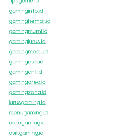
tipsgame.id
gaminginfo.id
gaminghemat.id
gamingmurni.id
gamingjurus.id
gamingmenu.id
gamingasik.id
gamingahli.id
gamingarea.id
gamingzona.id
jurusgaming.id
menugaming.id
areagaming.id
asikgaming.id