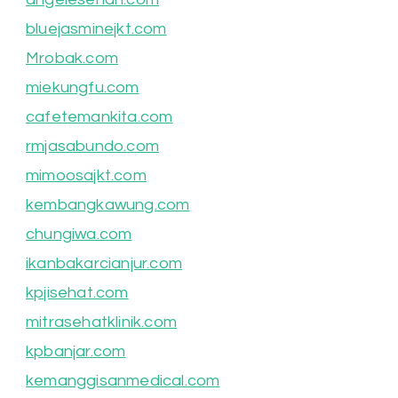
bluejasminejkt.com
Mrobak.com
miekungfu.com
cafetemankita.com
rmjasabundo.com
mimoosajkt.com
kembangkawung.com
chungiwa.com
ikanbakarcianjur.com
kpjisehat.com
mitrasehatklinik.com
kpbanjar.com
kemanggisanmedical.com