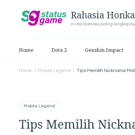
Rahasia Honka
Ini dia Rahasia paling lengkap 
Home
Dota 2
Genshin Impact
Home
Mobile Legend
Tips Memilih Nickname Mo
/
/
Mobile Legend
Tips Memilih Nickn