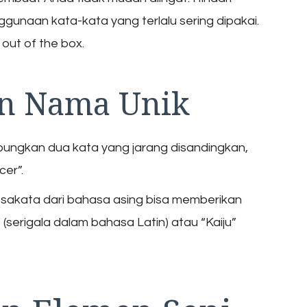
unaan kata-kata yang terlalu sering dipakai.
 out of the box.
n Nama Unik
bungkan dua kata yang jarang disandingkan,
er”.
sakata dari bahasa asing bisa memberikan
(serigala dalam bahasa Latin) atau “Kaiju”