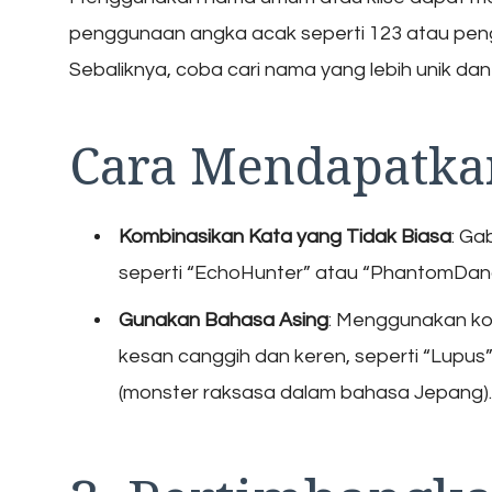
penggunaan angka acak seperti 123 atau pengg
Sebaliknya, coba cari nama yang lebih unik dan
Cara Mendapatka
Kombinasikan Kata yang Tidak Biasa
: Ga
seperti “EchoHunter” atau “PhantomDanc
Gunakan Bahasa Asing
: Menggunakan ko
kesan canggih dan keren, seperti “Lupus” 
(monster raksasa dalam bahasa Jepang).