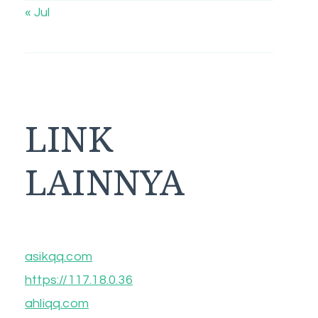
« Jul
LINK
LAINNYA
asikqq.com
https://117.18.0.36
ahliqq.com