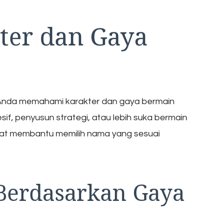
ter dan Gaya
Anda memahami karakter dan gaya bermain
f, penyusun strategi, atau lebih suka bermain
at membantu memilih nama yang sesuai
Berdasarkan Gaya