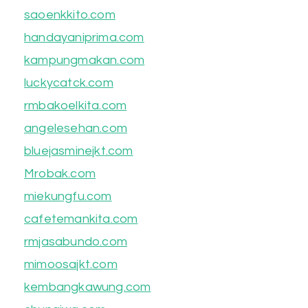
saoenkkito.com
handayaniprima.com
kampungmakan.com
luckycatck.com
rmbakoelkita.com
angelesehan.com
bluejasminejkt.com
Mrobak.com
miekungfu.com
cafetemankita.com
rmjasabundo.com
mimoosajkt.com
kembangkawung.com