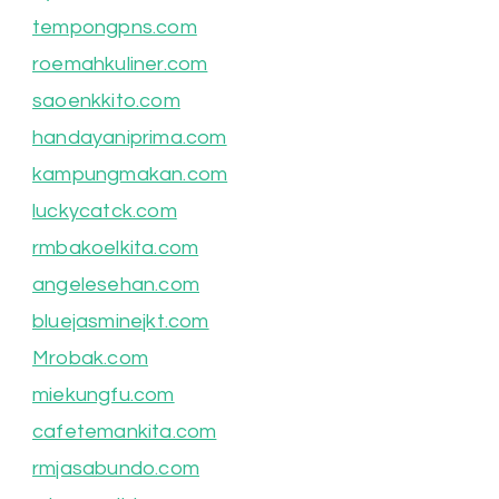
tempongpns.com
roemahkuliner.com
saoenkkito.com
handayaniprima.com
kampungmakan.com
luckycatck.com
rmbakoelkita.com
angelesehan.com
bluejasminejkt.com
Mrobak.com
miekungfu.com
cafetemankita.com
rmjasabundo.com