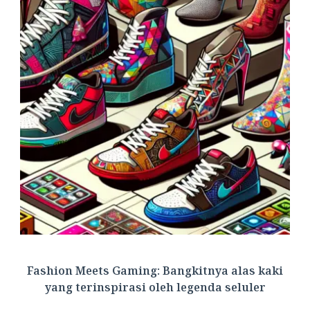
Fashion Meets Gaming: Bangkitnya alas kaki
yang terinspirasi oleh legenda seluler