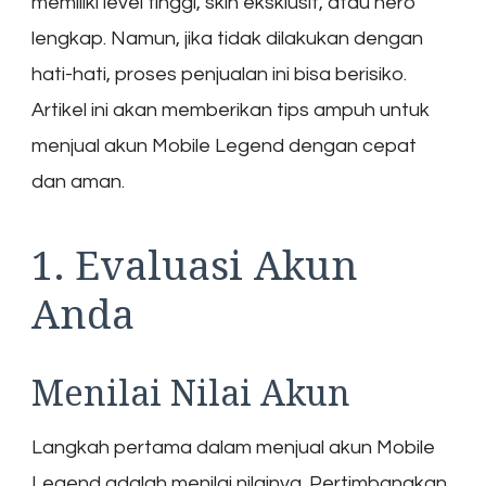
memiliki level tinggi, skin eksklusif, atau hero
lengkap. Namun, jika tidak dilakukan dengan
hati-hati, proses penjualan ini bisa berisiko.
Artikel ini akan memberikan tips ampuh untuk
menjual akun Mobile Legend dengan cepat
dan aman.
1. Evaluasi Akun
Anda
Menilai Nilai Akun
Langkah pertama dalam menjual akun Mobile
Legend adalah menilai nilainya. Pertimbangkan