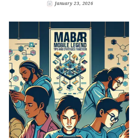
January 23, 2026