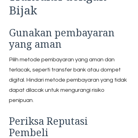
Bijak
Gunakan pembayaran
yang aman
Pilih metode pembayaran yang aman dan
terlacak, seperti transfer bank atau dompet
digital. Hindari metode pembayaran yang tidak
dapat dilacak untuk mengurangi risiko
penipuan.
Periksa Reputasi
Pembeli