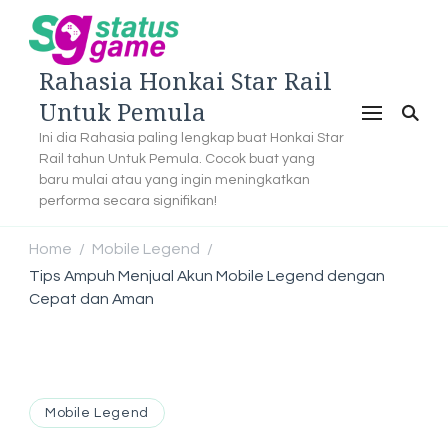
Rahasia Honkai Star Rail
Untuk Pemula
Ini dia Rahasia paling lengkap buat Honkai Star
Rail tahun Untuk Pemula. Cocok buat yang
baru mulai atau yang ingin meningkatkan
performa secara signifikan!
Home
Mobile Legend
/
/
Tips Ampuh Menjual Akun Mobile Legend dengan
Cepat dan Aman
Mobile Legend