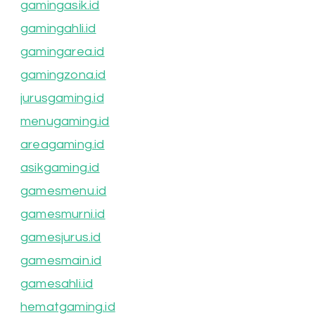
gamingasik.id
gamingahli.id
gamingarea.id
gamingzona.id
jurusgaming.id
menugaming.id
areagaming.id
asikgaming.id
gamesmenu.id
gamesmurni.id
gamesjurus.id
gamesmain.id
gamesahli.id
hematgaming.id