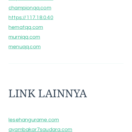
championqq.com
https://117.18.0.40
hematqq.com
murniqq.com
menuqq.com
LINK LAINNYA
lesehangurame.com
ayambakar7saudara.com