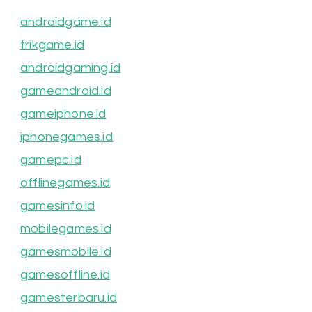
androidgame.id
trikgame.id
androidgaming.id
gameandroid.id
gameiphone.id
iphonegames.id
gamepc.id
offlinegames.id
gamesinfo.id
mobilegames.id
gamesmobile.id
gamesoffline.id
gamesterbaru.id