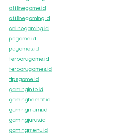
offlinegame.id
offlinegaming.id
onlinegaming.id
pcgame.id
pcgames.id
terbarugame.id
terbarugames.id
tipsgame.id
gaminginfo.id
gaminghemat.id
gamingmurni.id
gamingjurus.id
gamingmenu.id