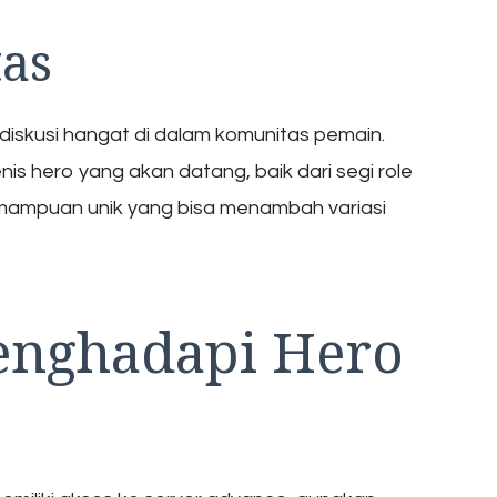
as
n diskusi hangat di dalam komunitas pemain.
is hero yang akan datang, baik dari segi role
 kemampuan unik yang bisa menambah variasi
Menghadapi Hero