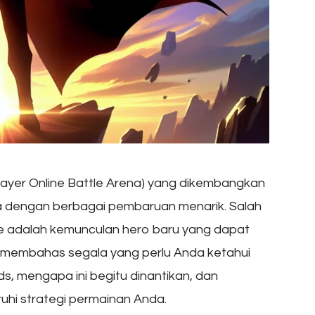
ayer Online Battle Arena) yang dikembangkan
 dengan berbagai pembaruan menarik. Salah
te adalah kemunculan hero baru yang dapat
n membahas segala yang perlu Anda ketahui
ds, mengapa ini begitu dinantikan, dan
hi strategi permainan Anda.