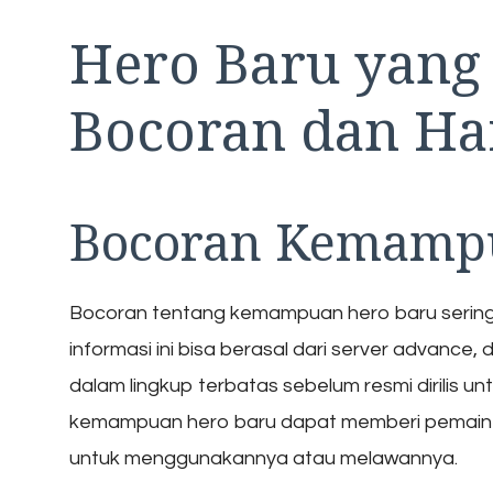
Hero Baru yang
Bocoran dan Ha
Bocoran Kemamp
Bocoran tentang kemampuan hero baru sering k
informasi ini bisa berasal dari server advanc
dalam lingkup terbatas sebelum resmi dirilis 
kemampuan hero baru dapat memberi pemain 
untuk menggunakannya atau melawannya.