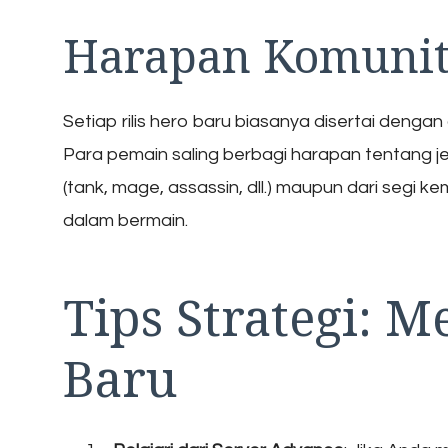
Harapan Komunit
Setiap rilis hero baru biasanya disertai denga
Para pemain saling berbagi harapan tentang jen
(tank, mage, assassin, dll.) maupun dari segi
dalam bermain.
Tips Strategi: 
Baru