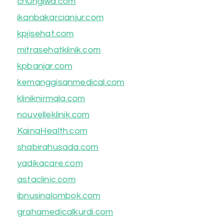
chungiwa.com
ikanbakarcianjur.com
kpjisehat.com
mitrasehatklinik.com
kpbanjar.com
kemanggisanmedical.com
kliniknirmala.com
nouvelleklinik.com
KainaHealth.com
shabirahusada.com
yadikacare.com
astaclinic.com
ibnusinalombok.com
grahamedicalkurdi.com