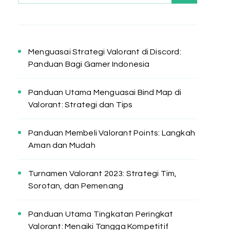
Menguasai Strategi Valorant di Discord:
Panduan Bagi Gamer Indonesia
Panduan Utama Menguasai Bind Map di
Valorant: Strategi dan Tips
Panduan Membeli Valorant Points: Langkah
Aman dan Mudah
Turnamen Valorant 2023: Strategi Tim,
Sorotan, dan Pemenang
Panduan Utama Tingkatan Peringkat
Valorant: Menaiki Tangga Kompetitif