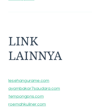
LINK
LAINNYA
lesehangurame.com
ayambakar7saudara.com
tempongpns.com
roemahkuliner.com