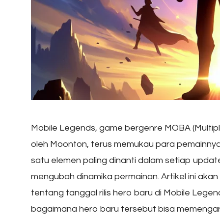
Mobile Legends, game bergenre MOBA (Multipl
oleh Moonton, terus memukau para pemainnya
satu elemen paling dinanti dalam setiap upda
mengubah dinamika permainan. Artikel ini aka
tentang tanggal rilis hero baru di Mobile Legen
bagaimana hero baru tersebut bisa memengaru