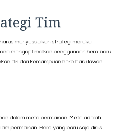
ategi Tim
harus menyesuaikan strategi mereka.
imana mengoptimalkan penggunaan hero baru
kan diri dari kemampuan hero baru lawan
bahan dalam meta permainan. Meta adalah
dalam permainan. Hero yang baru saja dirilis