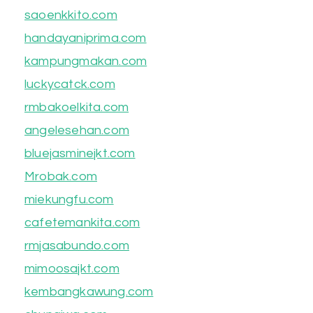
saoenkkito.com
handayaniprima.com
kampungmakan.com
luckycatck.com
rmbakoelkita.com
angelesehan.com
bluejasminejkt.com
Mrobak.com
miekungfu.com
cafetemankita.com
rmjasabundo.com
mimoosajkt.com
kembangkawung.com