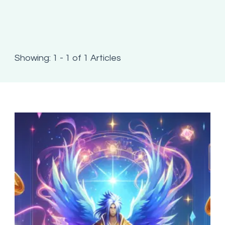
Showing: 1 - 1 of 1 Articles