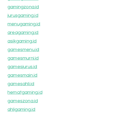
gamingzona.id
jurusgaming.id
menugaming.id
areagaming.id
asikgaming.id
gamesmenu.id
gamesmurni.id
gamesjurus.id
gamesmain.id
gamesahli.id
hematgaming.id
gameszona.id
ahligaming.id