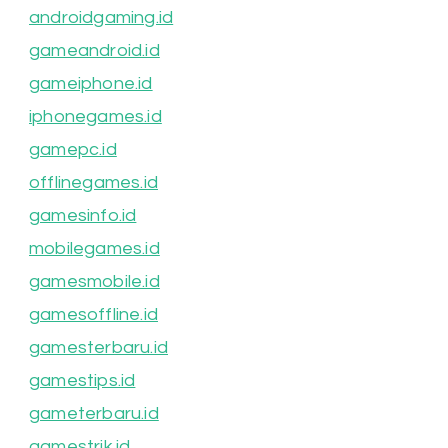
androidgaming.id
gameandroid.id
gameiphone.id
iphonegames.id
gamepc.id
offlinegames.id
gamesinfo.id
mobilegames.id
gamesmobile.id
gamesoffline.id
gamesterbaru.id
gamestips.id
gameterbaru.id
gamestrik.id