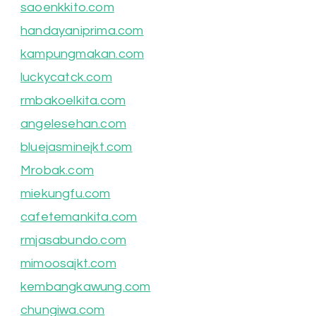
saoenkkito.com
handayaniprima.com
kampungmakan.com
luckycatck.com
rmbakoelkita.com
angelesehan.com
bluejasminejkt.com
Mrobak.com
miekungfu.com
cafetemankita.com
rmjasabundo.com
mimoosajkt.com
kembangkawung.com
chungiwa.com