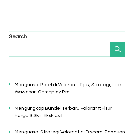
Search
Se
Menguasai Pearl di Valorant: Tips, Strategi, dan
Wawasan Gameplay Pro
Mengungkap Bundel Terbaru Valorant: Fitur,
Harga & Skin Eksklusif
Menguasai Strategi Valorant di Discord: Panduan