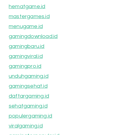
hematgame.id
mastergames.id
menugame.id
gamingdownload.id
gamingbaru.id
gamingviral.id
gamingpro.id
unduhgaming.id
gamingsehat.id
daftargaming.id
sehatgaming.id
populergaming.id
viralgaming.id