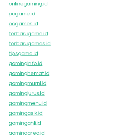
onlinegaming.id
pcgame.id
pcgames.id
terbarugame.id
terbarugames.id
tipsgame.id
gaminginfo.id
gaminghemat.id
gamingmurni.id
gamingjurus.id
gamingmenu.id
gamingasik.id
gamingahli.id
gamingarea.id