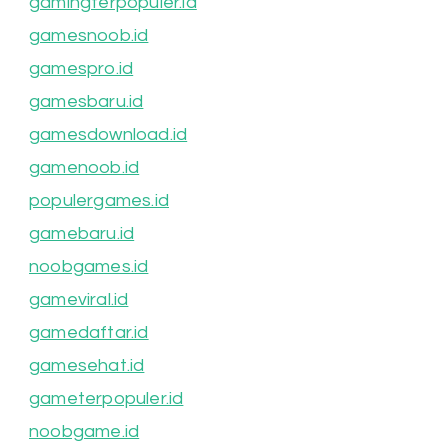
gamingterpopuler.id
gamesnoob.id
gamespro.id
gamesbaru.id
gamesdownload.id
gamenoob.id
populergames.id
gamebaru.id
noobgames.id
gameviral.id
gamedaftar.id
gamesehat.id
gameterpopuler.id
noobgame.id