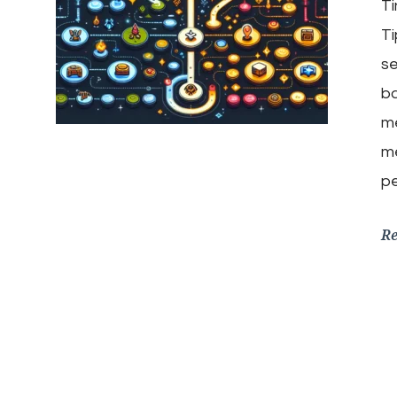
Ti
T
se
ba
m
m
p
R