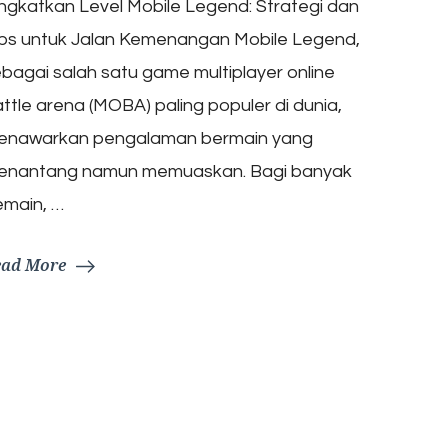
ngkatkan Level Mobile Legend: Strategi dan
ips untuk Jalan Kemenangan Mobile Legend,
bagai salah satu game multiplayer online
ttle arena (MOBA) paling populer di dunia,
enawarkan pengalaman bermain yang
enantang namun memuaskan. Bagi banyak
emain, …
ead More