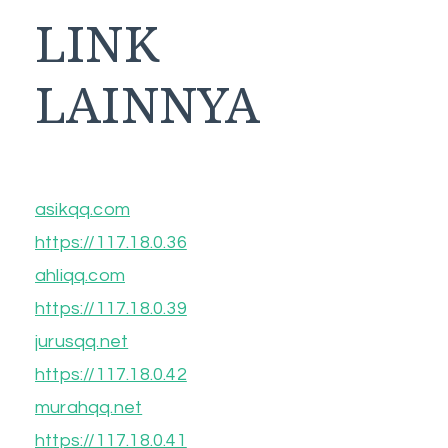
LINK
LAINNYA
asikqq.com
https://117.18.0.36
ahliqq.com
https://117.18.0.39
jurusqq.net
https://117.18.0.42
murahqq.net
https://117.18.0.41