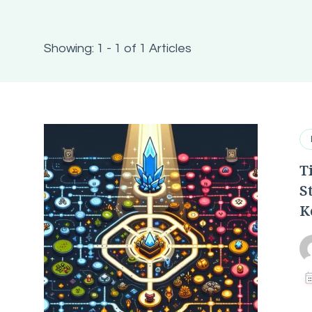
Showing: 1 - 1 of 1 Articles
T
S
K