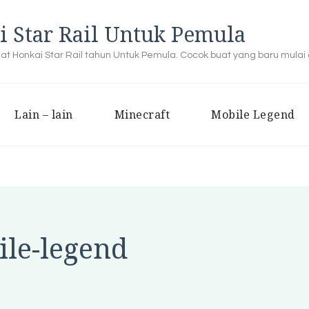
i Star Rail Untuk Pemula
buat Honkai Star Rail tahun Untuk Pemula. Cocok buat yang baru mulai
Lain – lain
Minecraft
Mobile Legend
ile-legend