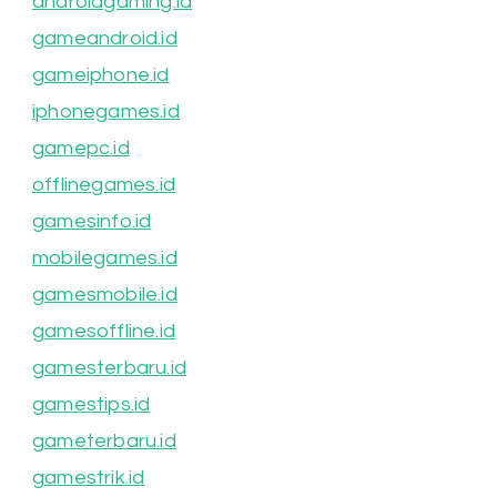
androidgaming.id
gameandroid.id
gameiphone.id
iphonegames.id
gamepc.id
offlinegames.id
gamesinfo.id
mobilegames.id
gamesmobile.id
gamesoffline.id
gamesterbaru.id
gamestips.id
gameterbaru.id
gamestrik.id