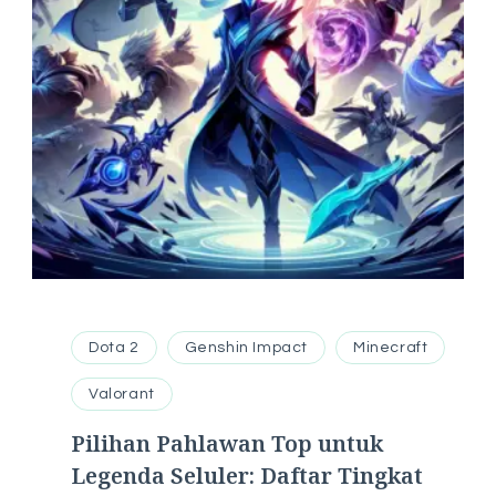
Dota 2
Genshin Impact
Minecraft
Valorant
Pilihan Pahlawan Top untuk
Legenda Seluler: Daftar Tingkat