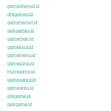
gameshemat.id
ahligames.id
gamehemat.id
asikgames.id
gamemain.id
gamejurus.id
gamemenu.id
gamezona.id
murnigame.id
gamesarea.id
gamearea.id
ahligame.id
asikgame.id