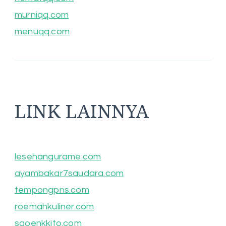
murniqq.com
menuqq.com
LINK LAINNYA
lesehangurame.com
ayambakar7saudara.com
tempongpns.com
roemahkuliner.com
saoenkkito.com