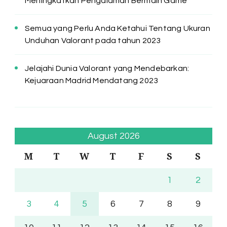
Meningkatkan Pengalaman Bermain Game
Semua yang Perlu Anda Ketahui Tentang Ukuran
Unduhan Valorant pada tahun 2023
Jelajahi Dunia Valorant yang Mendebarkan:
Kejuaraan Madrid Mendatang 2023
August 2026
M
T
W
T
F
S
S
1
2
3
4
5
6
7
8
9