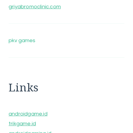
griyabromoclinic.com
pkv games
Links
androidgame.id
trikgame.id