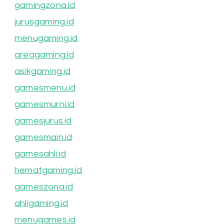
gamingzona.id
jurusgaming.id
menugaming.id
areagaming.id
asikgaming.id
gamesmenu.id
gamesmurni.id
gamesjurus.id
gamesmain.id
gamesahli.id
hematgaming.id
gameszona.id
ahligaming.id
menugames.id