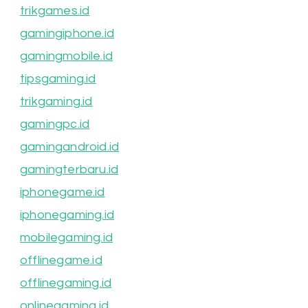
trikgames.id
gamingiphone.id
gamingmobile.id
tipsgaming.id
trikgaming.id
gamingpc.id
gamingandroid.id
gamingterbaru.id
iphonegame.id
iphonegaming.id
mobilegaming.id
offlinegame.id
offlinegaming.id
onlinegaming.id