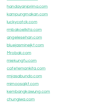
handayaniprima.com
kampungmakan.com
luckycatck.com
rmbakoelkita.com
angelesehan.com
bluejasminejkt.com
Mrobak.com
miekungfu.com
cafetemankita.com
rmjasabundo.com
mimoosajkt.com
kembangkawung.com
chungiwa.com