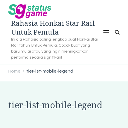
Rahasia Honkai Star Rail
Untuk Pemula
Ini dia Rahasia paling lengkap buat Honkai Star
Rail tahun Untuk Pemula. Cocok buat yang
baru mulai atau yang ingin meningkatkan
performa secara signifikan!
Home
tier-list-mobile-legend
/
tier-list-mobile-legend