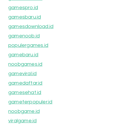
gamespro.id
gamesbaru.id
gamesdownload.id
gamenoob.id
populergames.id
gamebaru.id
noobgames.id
gameviral.id
gamedaftar.id
gamesehat.id
gameterpopuler.id
noobgame.id
viralgame.id