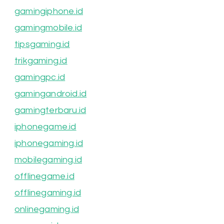
gamingiphone.id
gamingmobile.id
tipsgaming.id
trikgaming.id
gamingpc.id
gamingandroid.id
gamingterbaru.id
iphonegame.id
iphonegaming.id
mobilegaming.id
offlinegame.id
offlinegaming.id
onlinegaming.id