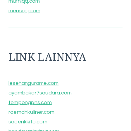
murniqq.com
menuqq.com
LINK LAINNYA
lesehangurame.com
ayambakar7saudara.com
tempongpns.com
roemahkuliner.com
saoenkkito.com