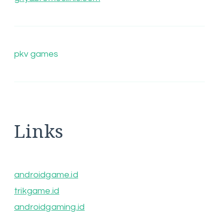
pkv games
Links
androidgame.id
trikgame.id
androidgaming.id