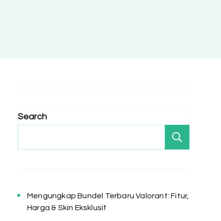
Search
Search
Mengungkap Bundel Terbaru Valorant: Fitur,
Harga & Skin Eksklusif