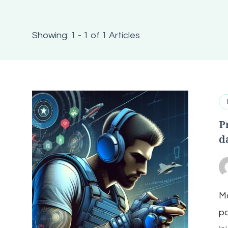
Showing: 1 - 1 of 1 Articles
P
d
Mo
pa