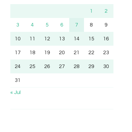
1
2
3
4
5
6
7
8
9
10
11
12
13
14
15
16
17
18
19
20
21
22
23
24
25
26
27
28
29
30
31
« Jul