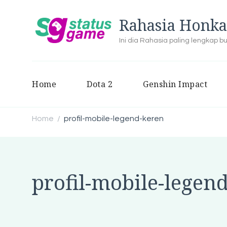
Rahasia Honka
Ini dia Rahasia paling lengkap 
Home
Dota 2
Genshin Impact
Home
profil-mobile-legend-keren
/
profil-mobile-legen