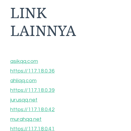
LINK
LAINNYA
asikqq.com
https://117.18.0.36
ahliqq.com
https://117.18.0.39
jurusqq.net
https://117.18.0.42
murahqq.net
https://117.18.0.41