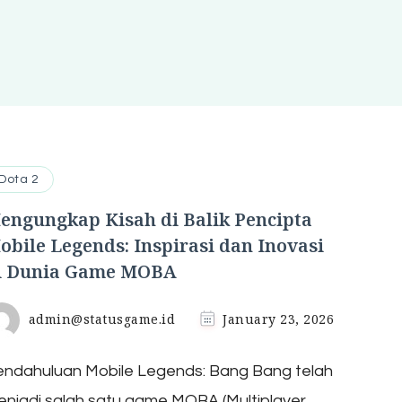
Dota 2
engungkap Kisah di Balik Pencipta
obile Legends: Inspirasi dan Inovasi
i Dunia Game MOBA
admin@statusgame.id
January 23, 2026
endahuluan Mobile Legends: Bang Bang telah
njadi salah satu game MOBA (Multiplayer