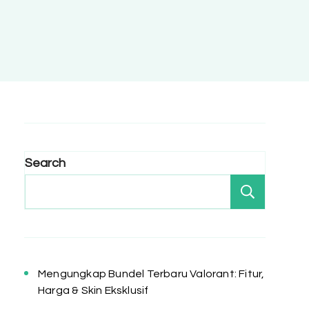
Search
Search
Mengungkap Bundel Terbaru Valorant: Fitur,
Harga & Skin Eksklusif