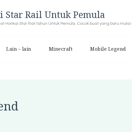
i Star Rail Untuk Pemula
buat Honkai Star Rail tahun Untuk Pemula. Cocok buat yang baru mulai
Lain – lain
Minecraft
Mobile Legend
gend