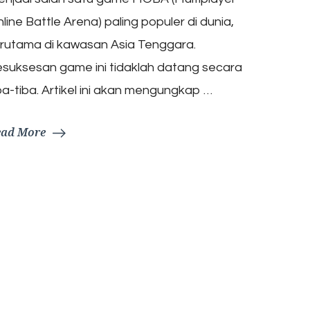
line Battle Arena) paling populer di dunia,
rutama di kawasan Asia Tenggara.
suksesan game ini tidaklah datang secara
ba-tiba. Artikel ini akan mengungkap …
ead More