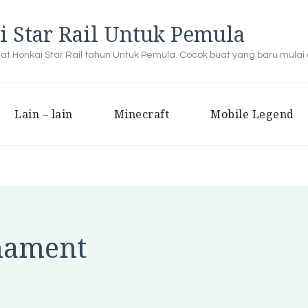
i Star Rail Untuk Pemula
buat Honkai Star Rail tahun Untuk Pemula. Cocok buat yang baru mulai
Lain – lain
Minecraft
Mobile Legend
nament