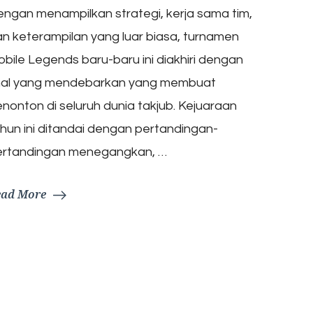
ngan menampilkan strategi, kerja sama tim,
n keterampilan yang luar biasa, turnamen
bile Legends baru-baru ini diakhiri dengan
inal yang mendebarkan yang membuat
nonton di seluruh dunia takjub. Kejuaraan
hun ini ditandai dengan pertandingan-
ertandingan menegangkan, …
ead More