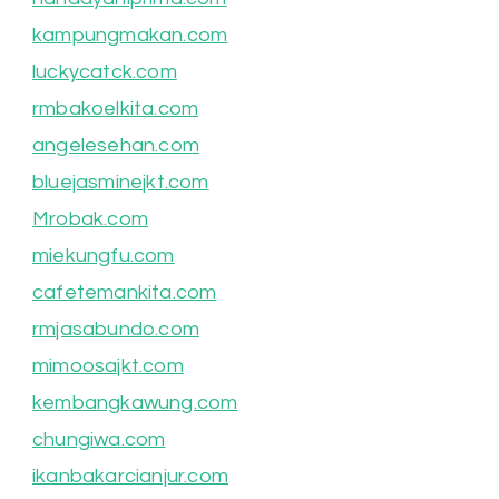
kampungmakan.com
luckycatck.com
rmbakoelkita.com
angelesehan.com
bluejasminejkt.com
Mrobak.com
miekungfu.com
cafetemankita.com
rmjasabundo.com
mimoosajkt.com
kembangkawung.com
chungiwa.com
ikanbakarcianjur.com