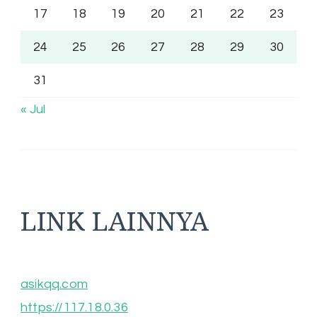
17
18
19
20
21
22
23
24
25
26
27
28
29
30
31
« Jul
LINK LAINNYA
asikqq.com
https://117.18.0.36