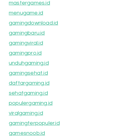
mastergames.id
menugame.id
gamingdownload.id
gamingbaru.id
gamingviral.id
gamingpro.id
unduhgaming.id
gamingsehat.id
daftargaming.id
sehatgaming.id
populergaming.id
viralgaming.id
gamingterpopuler.id
gamesnoob.id