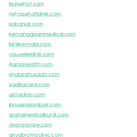
kpjisehat.com
mitrasehatklinik.com
kpbanjar.com
kemanggisanmedical.com
kliniknirmala.com
nouvelleklinik.com
KainaHealth.com
shabirahusada.com
yadikacare.com
astaclinic.com
ibnusinalombok.com
grahamedicalkurdi.com
dyanzacare.com
griyabromoclinic.com