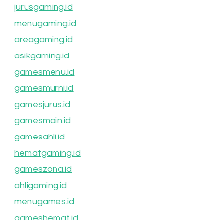
jurusgaming.id
menugaming.id
areagaming.id
asikgaming.id
gamesmenu.id
gamesmurni.id
gamesjurus.id
gamesmain.id
gamesahli.id
hematgaming.id
gameszona.id
ahligaming.id
menugames.id
gameshemat.id