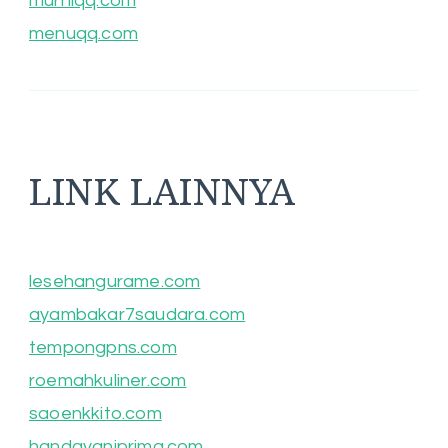
murniqq.com
menuqq.com
LINK LAINNYA
lesehangurame.com
ayambakar7saudara.com
tempongpns.com
roemahkuliner.com
saoenkkito.com
handayaniprima.com