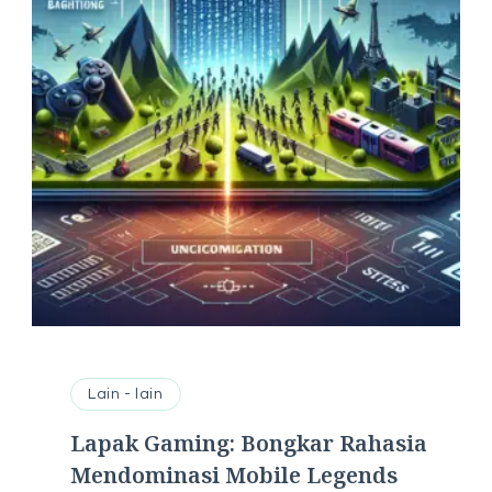
Lain - lain
Lapak Gaming: Bongkar Rahasia
Mendominasi Mobile Legends