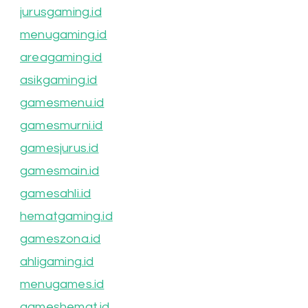
jurusgaming.id
menugaming.id
areagaming.id
asikgaming.id
gamesmenu.id
gamesmurni.id
gamesjurus.id
gamesmain.id
gamesahli.id
hematgaming.id
gameszona.id
ahligaming.id
menugames.id
gameshemat.id