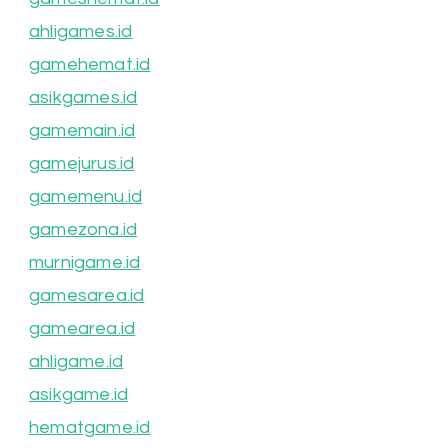
ahligames.id
gamehemat.id
asikgames.id
gamemain.id
gamejurus.id
gamemenu.id
gamezona.id
murnigame.id
gamesarea.id
gamearea.id
ahligame.id
asikgame.id
hematgame.id