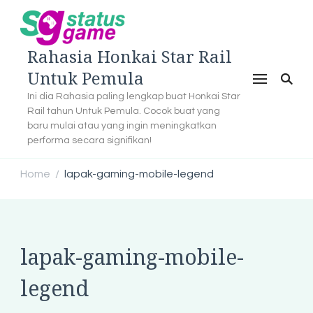
Rahasia Honkai Star Rail
Untuk Pemula
Ini dia Rahasia paling lengkap buat Honkai Star
Rail tahun Untuk Pemula. Cocok buat yang
baru mulai atau yang ingin meningkatkan
performa secara signifikan!
Home
lapak-gaming-mobile-legend
/
lapak-gaming-mobile-
legend