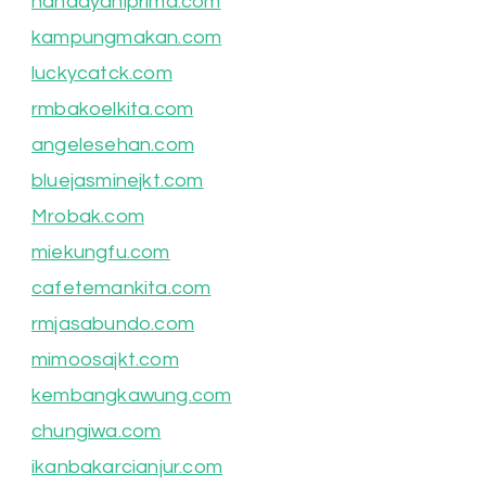
handayaniprima.com
kampungmakan.com
luckycatck.com
rmbakoelkita.com
angelesehan.com
bluejasminejkt.com
Mrobak.com
miekungfu.com
cafetemankita.com
rmjasabundo.com
mimoosajkt.com
kembangkawung.com
chungiwa.com
ikanbakarcianjur.com