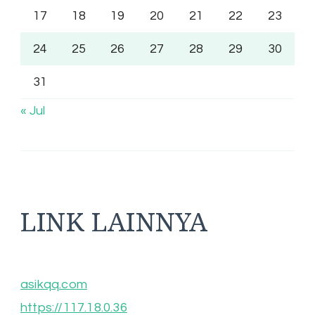
17
18
19
20
21
22
23
24
25
26
27
28
29
30
31
« Jul
LINK LAINNYA
asikqq.com
https://117.18.0.36