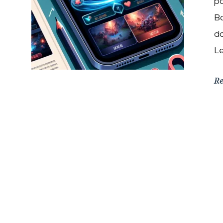
pa
B
da
L
R