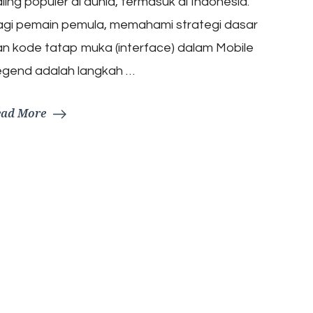
ling populer di dunia, termasuk di Indonesia.
agi pemain pemula, memahami strategi dasar
n kode tatap muka (interface) dalam Mobile
egend adalah langkah …
ead More