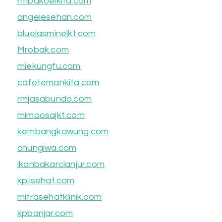
rmbakoelkita.com
angelesehan.com
bluejasminejkt.com
Mrobak.com
miekungfu.com
cafetemankita.com
rmjasabundo.com
mimoosajkt.com
kembangkawung.com
chungiwa.com
ikanbakarcianjur.com
kpjisehat.com
mitrasehatklinik.com
kpbanjar.com