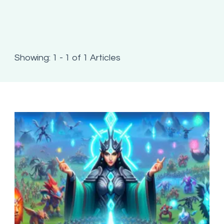
Showing: 1 - 1 of 1 Articles