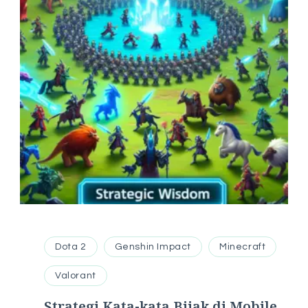
Dota 2
Genshin Impact
Minecraft
Valorant
Strategi Kata-kata Bijak di Mobile