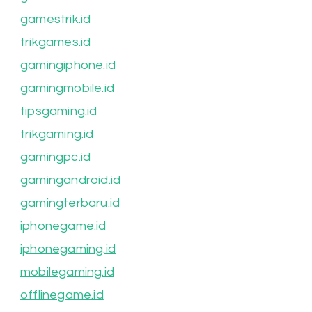
gamestrik.id
trikgames.id
gamingiphone.id
gamingmobile.id
tipsgaming.id
trikgaming.id
gamingpc.id
gamingandroid.id
gamingterbaru.id
iphonegame.id
iphonegaming.id
mobilegaming.id
offlinegame.id