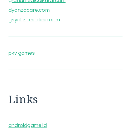
grahamedicalkurdi.com
dyanzacare.com
griyabromoclinic.com
pkv games
Links
androidgame.id