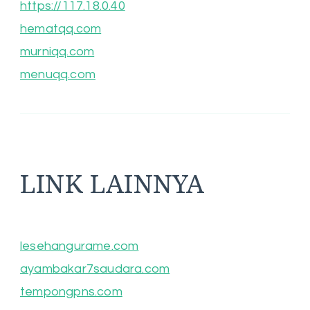
https://117.18.0.40
hematqq.com
murniqq.com
menuqq.com
LINK LAINNYA
lesehangurame.com
ayambakar7saudara.com
tempongpns.com