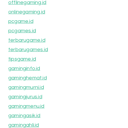
offlinegaming.id
onlinegaming.id
pcgame.id
pcgames.id
terbarugame.id
terbarugames.id
tipsgame.id
gaminginfo.id
gaminghemat.id
gamingmurni.id
gamingjurus.id
gamingmenu.id
gamingasik.id
gamingahli.id