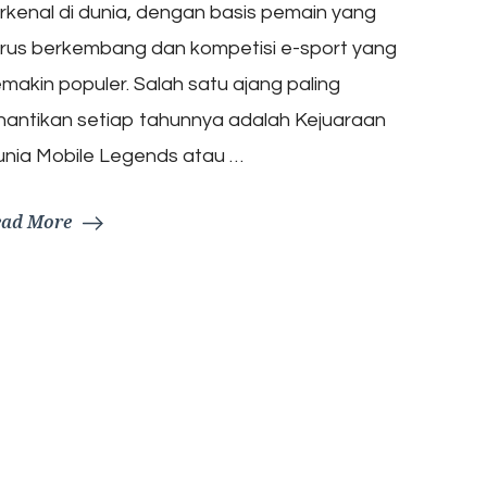
rkenal di dunia, dengan basis pemain yang
erus berkembang dan kompetisi e-sport yang
makin populer. Salah satu ajang paling
nantikan setiap tahunnya adalah Kejuaraan
unia Mobile Legends atau …
ead More