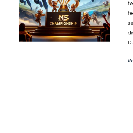
te
t
se
di
D
R