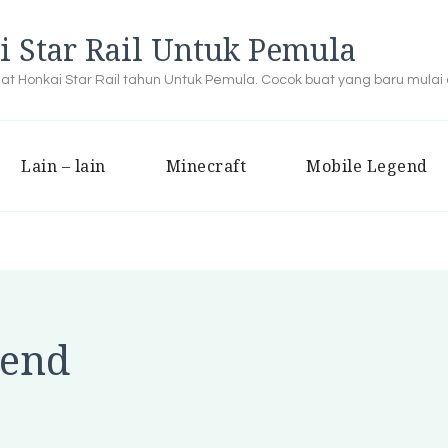
i Star Rail Untuk Pemula
buat Honkai Star Rail tahun Untuk Pemula. Cocok buat yang baru mulai
Lain – lain
Minecraft
Mobile Legend
gend