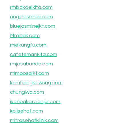
rmbakoelkita.com
angelesehan.com
bluejasminejkt.com
Mrobak.com
miekungfu.com
cafetemankita.com
rmjasabundo.com
mimoosajkt.com
kembangkawung.com
chungiwa.com
ikanbakarcianjur.com
kpjisehat.com
mitrasehatklinik.com