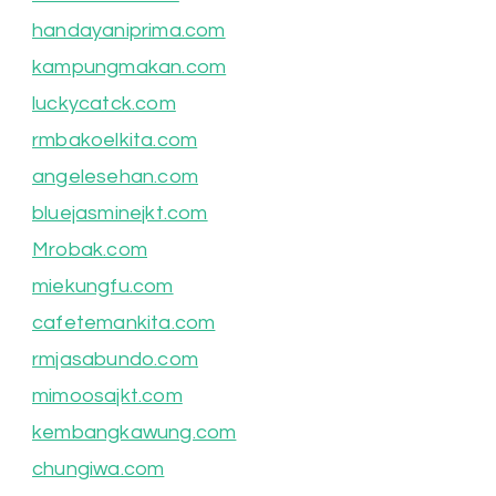
handayaniprima.com
kampungmakan.com
luckycatck.com
rmbakoelkita.com
angelesehan.com
bluejasminejkt.com
Mrobak.com
miekungfu.com
cafetemankita.com
rmjasabundo.com
mimoosajkt.com
kembangkawung.com
chungiwa.com