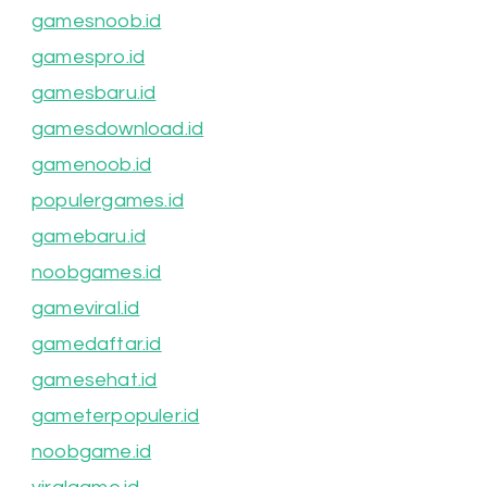
gamesnoob.id
gamespro.id
gamesbaru.id
gamesdownload.id
gamenoob.id
populergames.id
gamebaru.id
noobgames.id
gameviral.id
gamedaftar.id
gamesehat.id
gameterpopuler.id
noobgame.id