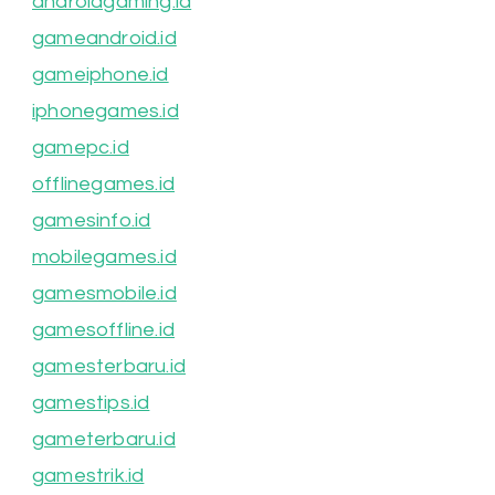
androidgaming.id
gameandroid.id
gameiphone.id
iphonegames.id
gamepc.id
offlinegames.id
gamesinfo.id
mobilegames.id
gamesmobile.id
gamesoffline.id
gamesterbaru.id
gamestips.id
gameterbaru.id
gamestrik.id