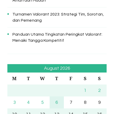
Aman dan Mudah
Turnamen Valorant 2023: Strategi Tim, Sorotan,
dan Pemenang
Panduan Utama Tingkatan Peringkat Valorant:
Menaiki Tangga Kompetitif
August 2026
M
T
W
T
F
S
S
1
2
3
4
5
6
7
8
9