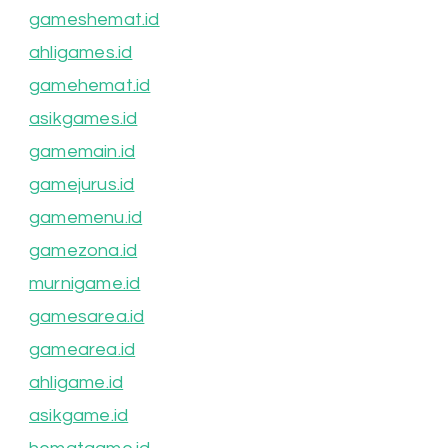
gameshemat.id
ahligames.id
gamehemat.id
asikgames.id
gamemain.id
gamejurus.id
gamemenu.id
gamezona.id
murnigame.id
gamesarea.id
gamearea.id
ahligame.id
asikgame.id