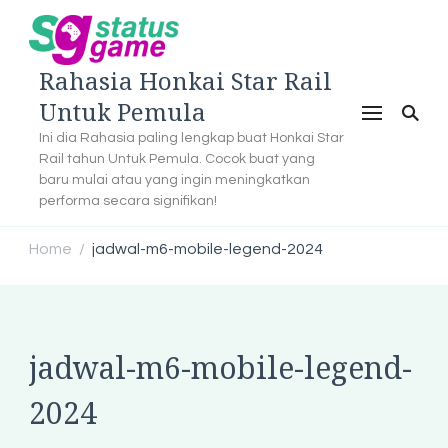
Rahasia Honkai Star Rail
Untuk Pemula
Ini dia Rahasia paling lengkap buat Honkai Star
Rail tahun Untuk Pemula. Cocok buat yang
baru mulai atau yang ingin meningkatkan
performa secara signifikan!
Home
jadwal-m6-mobile-legend-2024
/
jadwal-m6-mobile-legend-
2024