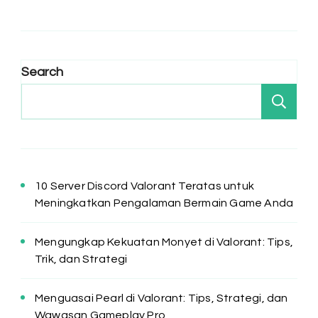
Search
Se
10 Server Discord Valorant Teratas untuk
Meningkatkan Pengalaman Bermain Game Anda
Mengungkap Kekuatan Monyet di Valorant: Tips,
Trik, dan Strategi
Menguasai Pearl di Valorant: Tips, Strategi, dan
Wawasan Gameplay Pro