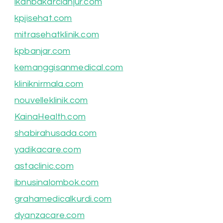
ikanbakarcianjur.com
kpjisehat.com
mitrasehatklinik.com
kpbanjar.com
kemanggisanmedical.com
kliniknirmala.com
nouvelleklinik.com
KainaHealth.com
shabirahusada.com
yadikacare.com
astaclinic.com
ibnusinalombok.com
grahamedicalkurdi.com
dyanzacare.com