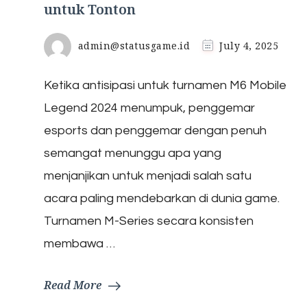
untuk Tonton
admin@statusgame.id
July 4, 2025
Ketika antisipasi untuk turnamen M6 Mobile
Legend 2024 menumpuk, penggemar
esports dan penggemar dengan penuh
semangat menunggu apa yang
menjanjikan untuk menjadi salah satu
acara paling mendebarkan di dunia game.
Turnamen M-Series secara konsisten
membawa …
Read More