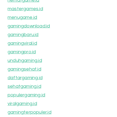
hematgame.id
mastergames.id
menugame.id
gamingdownload.id
gamingbaru.id
gamingviral.id
gamingpro.id
unduhgaming.id
gamingsehat.id
daftargaming.id
sehatgaming.id
populergaming.id
viralgaming.id
gamingterpopuler.id