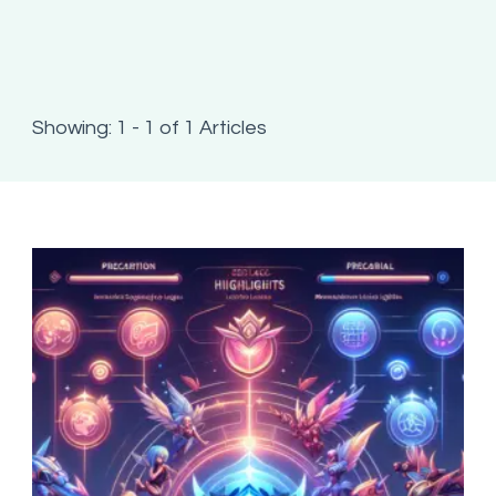
Showing: 1 - 1 of 1 Articles