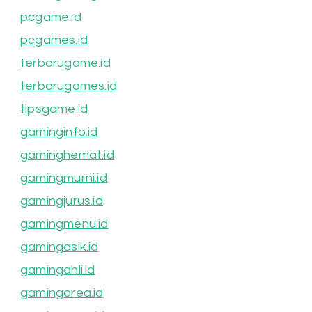
pcgame.id
pcgames.id
terbarugame.id
terbarugames.id
tipsgame.id
gaminginfo.id
gaminghemat.id
gamingmurni.id
gamingjurus.id
gamingmenu.id
gamingasik.id
gamingahli.id
gamingarea.id