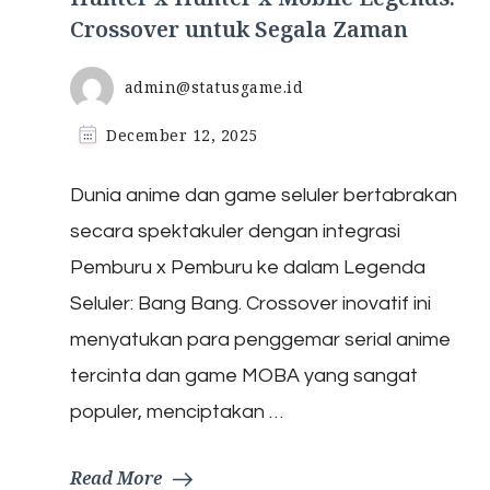
Crossover untuk Segala Zaman
admin@statusgame.id
December 12, 2025
Dunia anime dan game seluler bertabrakan
secara spektakuler dengan integrasi
Pemburu x Pemburu ke dalam Legenda
Seluler: Bang Bang. Crossover inovatif ini
menyatukan para penggemar serial anime
tercinta dan game MOBA yang sangat
populer, menciptakan …
Read More