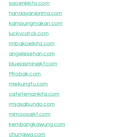
saoenkkito.com
handayaniprima.com
kampungmakan.com
luckycatck.com
rmbakoelkita.com
angelesehan.com
bluejasminejkt.com
Mrobak.com
miekungfu.com
cafetemankita.com
rmjasabundo.com
mimoosajkt.com
kembangkawung.com
chungiwa.com