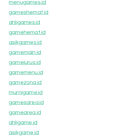
menugames.id
gameshemat.id
ahligames.id
gamehemat.id
asikgames.id
gamemain.id
gamejurus.id
gamemenu.id
gamezona.id
murnigame.id
gamesarea.id
gamearea.id
ahligame.id
asikgame.id