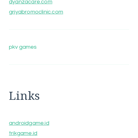
dyanzacare.com
griyabromoclinic.com
pkv games
Links
androidgame.id
trikgame.id