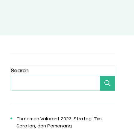
Search
Search
Turnamen Valorant 2023: Strategi Tim,
Sorotan, dan Pemenang