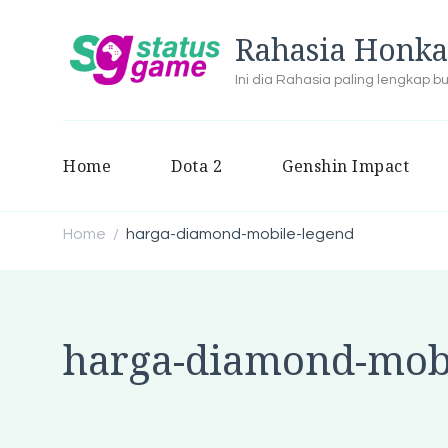
Rahasia Honka
Ini dia Rahasia paling lengkap 
Home
Dota 2
Genshin Impact
Home
harga-diamond-mobile-legend
/
harga-diamond-mobi