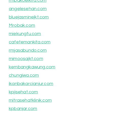
rmbakoelkita.com
angelesehan.com
bluejasminejkt.com
Mrobak.com
miekungfu.com
cafetemankita.com
rmjasabundo.com
mimoosajkt.com
kembangkawung.com
chungiwa.com
ikanbakarcianjur.com
kpjisehat.com
mitrasehatklinik.com
kpbanjar.com