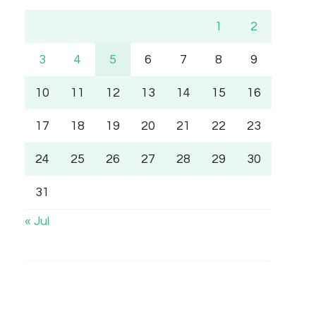
1
2
3
4
5
6
7
8
9
10
11
12
13
14
15
16
17
18
19
20
21
22
23
24
25
26
27
28
29
30
31
« Jul