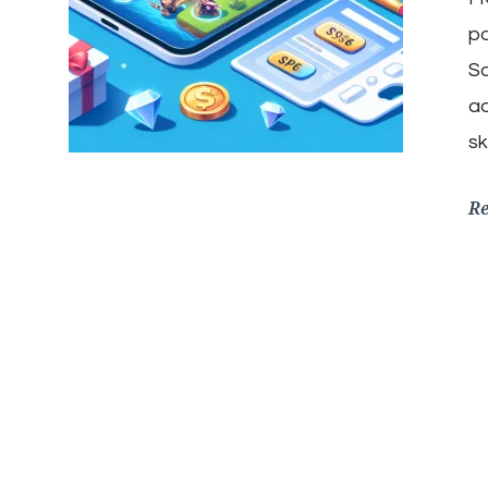
pa
Sa
a
sk
R