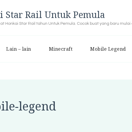
i Star Rail Untuk Pemula
buat Honkai Star Rail tahun Untuk Pemula. Cocok buat yang baru mulai
Lain – lain
Minecraft
Mobile Legend
le-legend