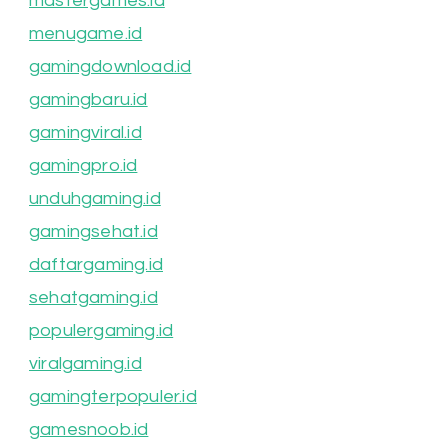
mastergames.id
menugame.id
gamingdownload.id
gamingbaru.id
gamingviral.id
gamingpro.id
unduhgaming.id
gamingsehat.id
daftargaming.id
sehatgaming.id
populergaming.id
viralgaming.id
gamingterpopuler.id
gamesnoob.id