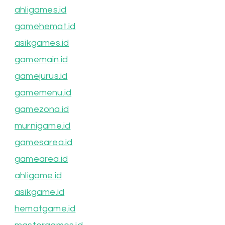
ahligames.id
gamehemat.id
asikgames.id
gamemain.id
gamejurus.id
gamemenu.id
gamezona.id
murnigame.id
gamesarea.id
gamearea.id
ahligame.id
asikgame.id
hematgame.id