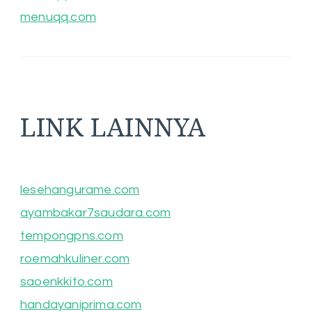
menuqq.com
LINK LAINNYA
lesehangurame.com
ayambakar7saudara.com
tempongpns.com
roemahkuliner.com
saoenkkito.com
handayaniprima.com