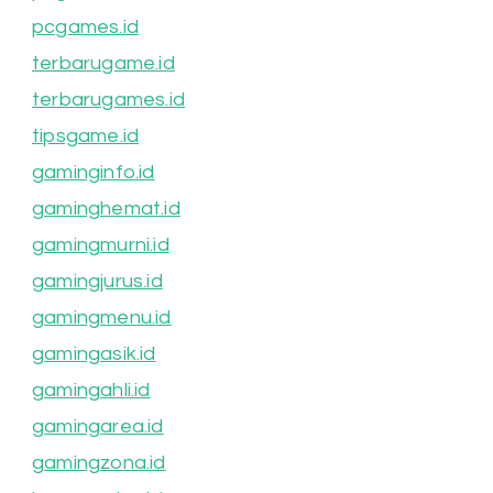
pcgames.id
terbarugame.id
terbarugames.id
tipsgame.id
gaminginfo.id
gaminghemat.id
gamingmurni.id
gamingjurus.id
gamingmenu.id
gamingasik.id
gamingahli.id
gamingarea.id
gamingzona.id