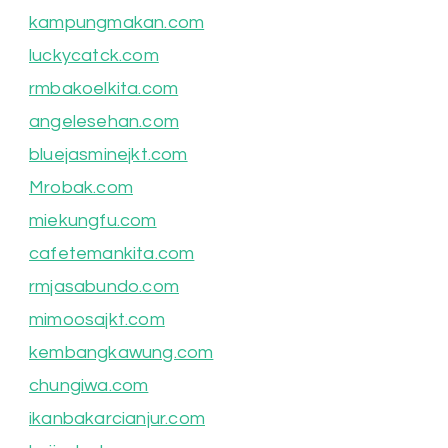
kampungmakan.com
luckycatck.com
rmbakoelkita.com
angelesehan.com
bluejasminejkt.com
Mrobak.com
miekungfu.com
cafetemankita.com
rmjasabundo.com
mimoosajkt.com
kembangkawung.com
chungiwa.com
ikanbakarcianjur.com