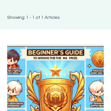
Showing: 1 - 1 of 1 Articles