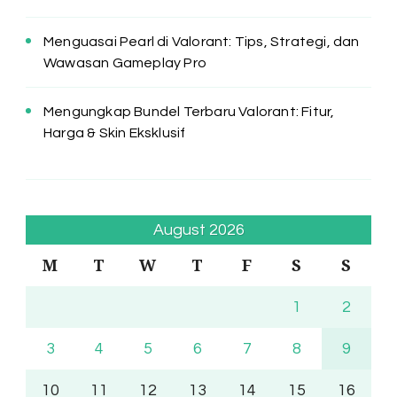
Menguasai Pearl di Valorant: Tips, Strategi, dan
Wawasan Gameplay Pro
Mengungkap Bundel Terbaru Valorant: Fitur,
Harga & Skin Eksklusif
August 2026
M
T
W
T
F
S
S
1
2
3
4
5
6
7
8
9
10
11
12
13
14
15
16