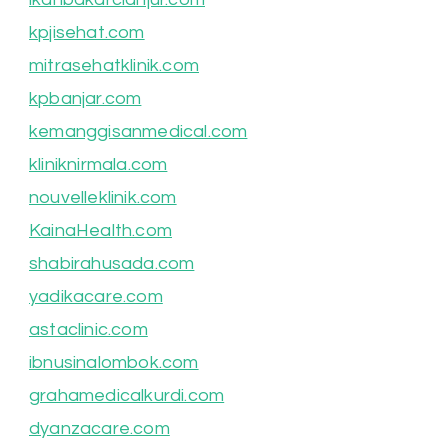
kpjisehat.com
mitrasehatklinik.com
kpbanjar.com
kemanggisanmedical.com
kliniknirmala.com
nouvelleklinik.com
KainaHealth.com
shabirahusada.com
yadikacare.com
astaclinic.com
ibnusinalombok.com
grahamedicalkurdi.com
dyanzacare.com