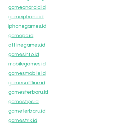
gameandroid.id
gameiphone.id
iphonegames.id
gamepc.id
offlinegames.id
gamesinfo.id
mobilegames.id
gamesmobile.id
gamesoffline.id
gamesterbaru.id
gamestips.id
gameterbaru.id
gamestrik.id