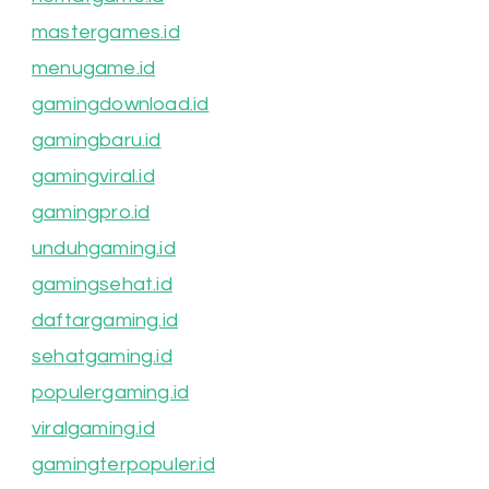
mastergames.id
menugame.id
gamingdownload.id
gamingbaru.id
gamingviral.id
gamingpro.id
unduhgaming.id
gamingsehat.id
daftargaming.id
sehatgaming.id
populergaming.id
viralgaming.id
gamingterpopuler.id