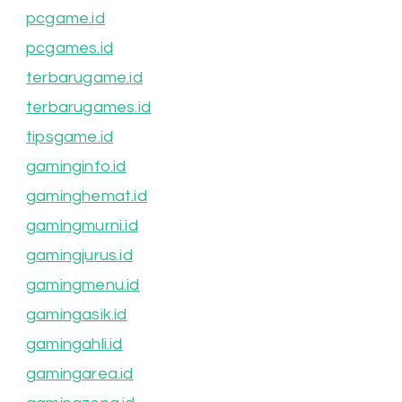
pcgame.id
pcgames.id
terbarugame.id
terbarugames.id
tipsgame.id
gaminginfo.id
gaminghemat.id
gamingmurni.id
gamingjurus.id
gamingmenu.id
gamingasik.id
gamingahli.id
gamingarea.id