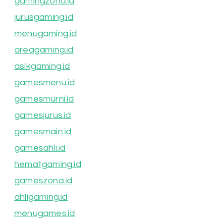
gamingzona.id
jurusgaming.id
menugaming.id
areagaming.id
asikgaming.id
gamesmenu.id
gamesmurni.id
gamesjurus.id
gamesmain.id
gamesahli.id
hematgaming.id
gameszona.id
ahligaming.id
menugames.id