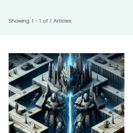
Showing: 1 - 1 of 1 Articles