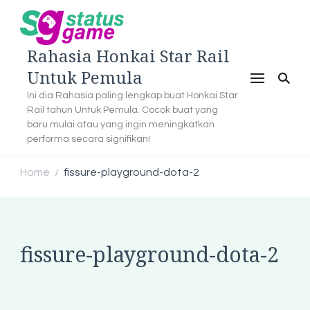
Rahasia Honkai Star Rail
Untuk Pemula
Ini dia Rahasia paling lengkap buat Honkai Star
Rail tahun Untuk Pemula. Cocok buat yang
baru mulai atau yang ingin meningkatkan
performa secara signifikan!
Home
fissure-playground-dota-2
/
fissure-playground-dota-2