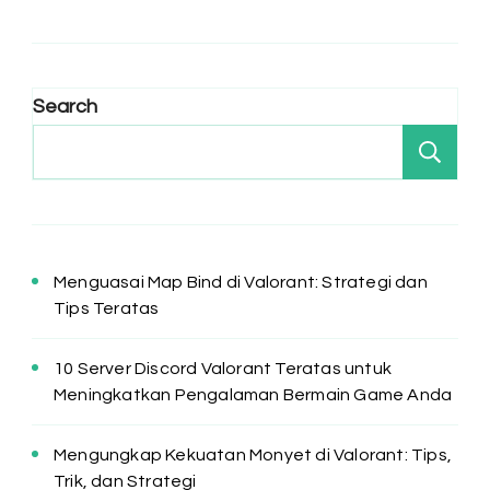
Search
Se
Menguasai Map Bind di Valorant: Strategi dan
Tips Teratas
10 Server Discord Valorant Teratas untuk
Meningkatkan Pengalaman Bermain Game Anda
Mengungkap Kekuatan Monyet di Valorant: Tips,
Trik, dan Strategi