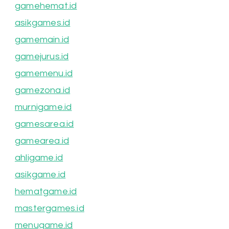
gamehemat.id
asikgames.id
gamemain.id
gamejurus.id
gamemenu.id
gamezona.id
murnigame.id
gamesarea.id
gamearea.id
ahligame.id
asikgame.id
hematgame.id
mastergames.id
menugame.id