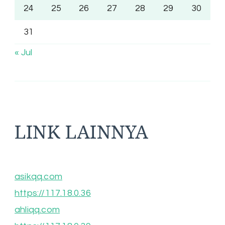
24
25
26
27
28
29
30
31
« Jul
LINK LAINNYA
asikqq.com
https://117.18.0.36
ahliqq.com