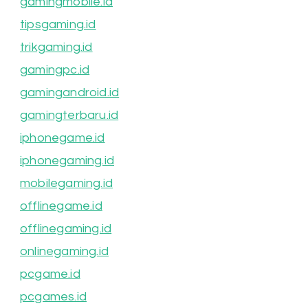
gamingmobile.id
tipsgaming.id
trikgaming.id
gamingpc.id
gamingandroid.id
gamingterbaru.id
iphonegame.id
iphonegaming.id
mobilegaming.id
offlinegame.id
offlinegaming.id
onlinegaming.id
pcgame.id
pcgames.id