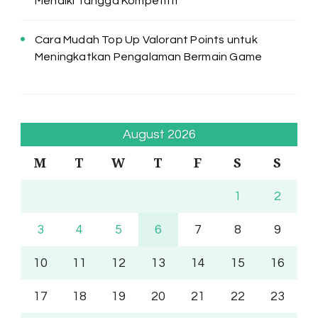
Menaiki Tangga Kompetitif
Cara Mudah Top Up Valorant Points untuk
Meningkatkan Pengalaman Bermain Game
August 2026
M
T
W
T
F
S
S
1
2
3
4
5
6
7
8
9
10
11
12
13
14
15
16
17
18
19
20
21
22
23