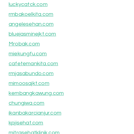
luckycatck.com
rmbakoelkita.com
angelesehan.com
bluejasminejkt.com
Mrobak.com
miekungfu.com
cafetemankita.com
rmjasabundo.com
mimoosajkt.com
kembangkawung.com
chungiwa.com
ikanbakarcianjur.com
kpjisehat.com
mitrasehatklinik.com