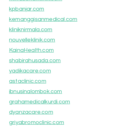
kpbanjar.com
kemanggisanmedical.com
kliniknirmala.com
nouvelleklinik.com
KainaHealth.com
shabirahusada.com
yadikacare.com
astaclinic.com
ibnusinalombok.com
grahamedicalkurdi.com
dyanzacare.com
griyabromoclinic.com