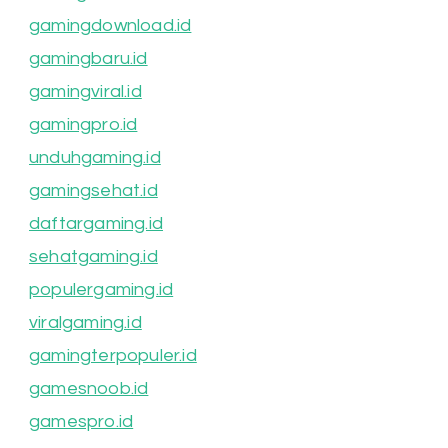
gamingdownload.id
gamingbaru.id
gamingviral.id
gamingpro.id
unduhgaming.id
gamingsehat.id
daftargaming.id
sehatgaming.id
populergaming.id
viralgaming.id
gamingterpopuler.id
gamesnoob.id
gamespro.id