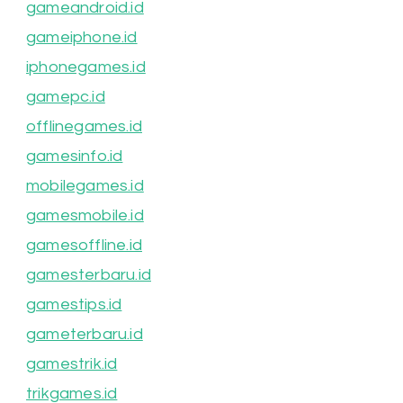
gameandroid.id
gameiphone.id
iphonegames.id
gamepc.id
offlinegames.id
gamesinfo.id
mobilegames.id
gamesmobile.id
gamesoffline.id
gamesterbaru.id
gamestips.id
gameterbaru.id
gamestrik.id
trikgames.id