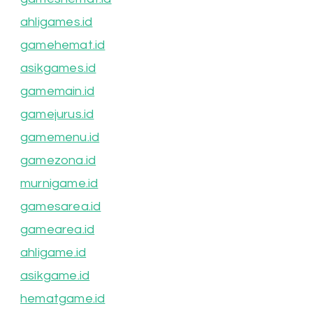
ahligames.id
gamehemat.id
asikgames.id
gamemain.id
gamejurus.id
gamemenu.id
gamezona.id
murnigame.id
gamesarea.id
gamearea.id
ahligame.id
asikgame.id
hematgame.id