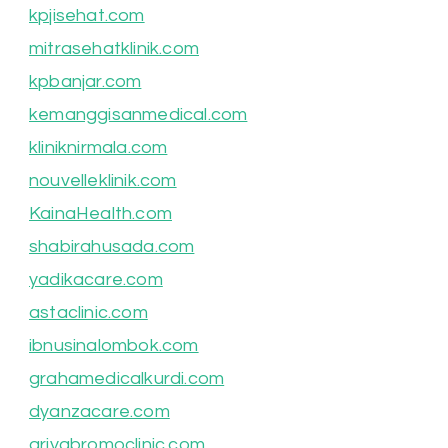
kpjisehat.com
mitrasehatklinik.com
kpbanjar.com
kemanggisanmedical.com
kliniknirmala.com
nouvelleklinik.com
KainaHealth.com
shabirahusada.com
yadikacare.com
astaclinic.com
ibnusinalombok.com
grahamedicalkurdi.com
dyanzacare.com
griyabromoclinic.com