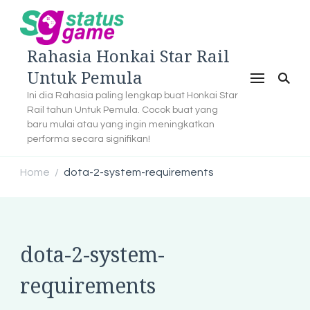
Rahasia Honkai Star Rail
Untuk Pemula
Ini dia Rahasia paling lengkap buat Honkai Star
Rail tahun Untuk Pemula. Cocok buat yang
baru mulai atau yang ingin meningkatkan
performa secara signifikan!
Home
dota-2-system-requirements
/
dota-2-system-
requirements