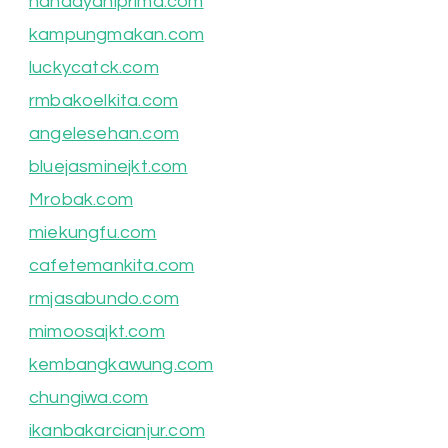
handayaniprima.com
kampungmakan.com
luckycatck.com
rmbakoelkita.com
angelesehan.com
bluejasminejkt.com
Mrobak.com
miekungfu.com
cafetemankita.com
rmjasabundo.com
mimoosajkt.com
kembangkawung.com
chungiwa.com
ikanbakarcianjur.com