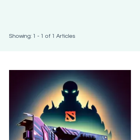
Showing: 1 - 1 of 1 Articles