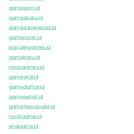
gamespro.id
gamesbaru.id
gamesdownload.id
gamenoob.id
populergames.id
gamebaru.id
noobgames.id
gameviral.id
gamedaftar.id
gamesehat.id
gameterpopuler.id
noobgame.id
viralgame.id