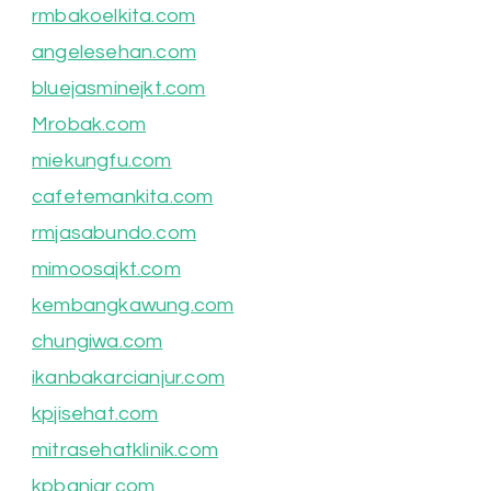
rmbakoelkita.com
angelesehan.com
bluejasminejkt.com
Mrobak.com
miekungfu.com
cafetemankita.com
rmjasabundo.com
mimoosajkt.com
kembangkawung.com
chungiwa.com
ikanbakarcianjur.com
kpjisehat.com
mitrasehatklinik.com
kpbanjar.com