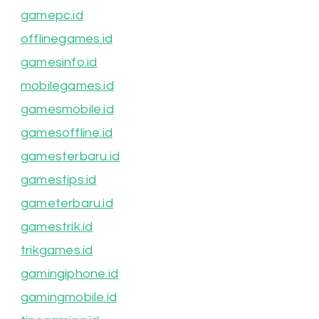
gamepc.id
offlinegames.id
gamesinfo.id
mobilegames.id
gamesmobile.id
gamesoffline.id
gamesterbaru.id
gamestips.id
gameterbaru.id
gamestrik.id
trikgames.id
gamingiphone.id
gamingmobile.id