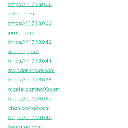
https://117.18.0.36
ahliqq.com
https://117.18.0.39
jurusqq.net
https://117.18.0.42
murahqq.net
https://117.18.0.41
maindomino99.com
https://117.18.0.38
masterdomino99.com
https://117.18.0.37
championqq.com
https://117.18.0.40
hematqq.com