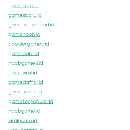
gamespro.id
gamesbaru.id
gamesdownload.id
gamenoob.id
populergames.id
gamebaru.id
noobgames.id
gameviral.id
gamedaftar.id
gamesehat.id
gameterpopuler.id
noobgame.id
viralgame.id