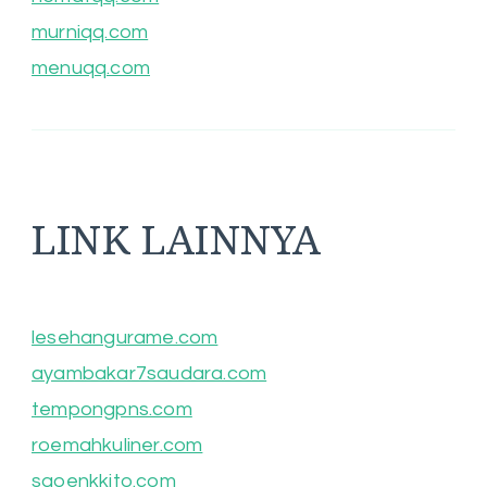
murniqq.com
menuqq.com
LINK LAINNYA
lesehangurame.com
ayambakar7saudara.com
tempongpns.com
roemahkuliner.com
saoenkkito.com