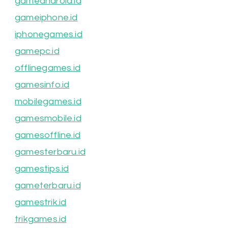
gameandroid.id
gameiphone.id
iphonegames.id
gamepc.id
offlinegames.id
gamesinfo.id
mobilegames.id
gamesmobile.id
gamesoffline.id
gamesterbaru.id
gamestips.id
gameterbaru.id
gamestrik.id
trikgames.id