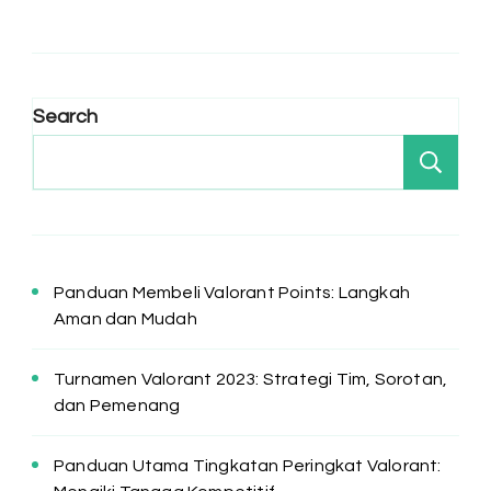
Search
Se
Panduan Membeli Valorant Points: Langkah
Aman dan Mudah
Turnamen Valorant 2023: Strategi Tim, Sorotan,
dan Pemenang
Panduan Utama Tingkatan Peringkat Valorant: