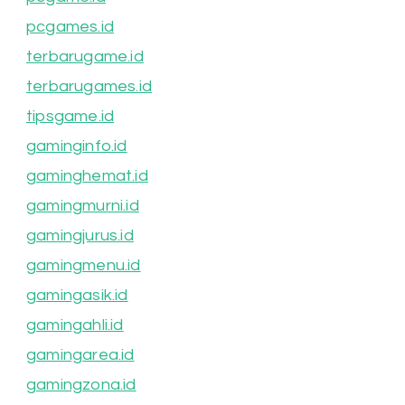
pcgames.id
terbarugame.id
terbarugames.id
tipsgame.id
gaminginfo.id
gaminghemat.id
gamingmurni.id
gamingjurus.id
gamingmenu.id
gamingasik.id
gamingahli.id
gamingarea.id
gamingzona.id