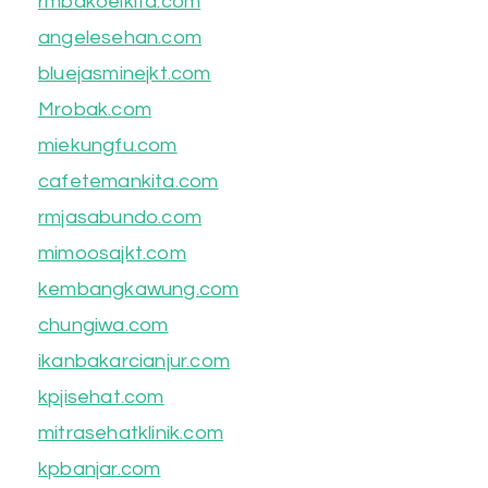
rmbakoelkita.com
angelesehan.com
bluejasminejkt.com
Mrobak.com
miekungfu.com
cafetemankita.com
rmjasabundo.com
mimoosajkt.com
kembangkawung.com
chungiwa.com
ikanbakarcianjur.com
kpjisehat.com
mitrasehatklinik.com
kpbanjar.com