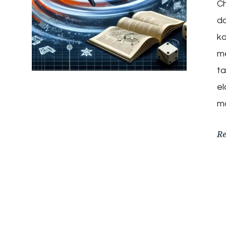
Ch
da
k
m
ta
el
m
R