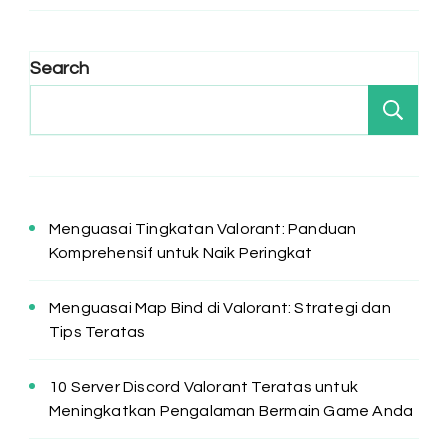
Search
Se
Menguasai Tingkatan Valorant: Panduan
Komprehensif untuk Naik Peringkat
Menguasai Map Bind di Valorant: Strategi dan
Tips Teratas
10 Server Discord Valorant Teratas untuk
Meningkatkan Pengalaman Bermain Game Anda