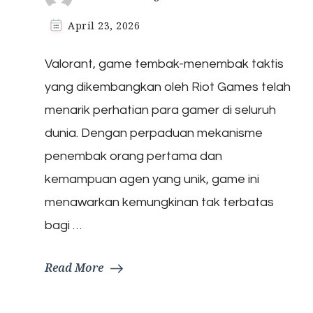
April 23, 2026
Valorant, game tembak-menembak taktis
yang dikembangkan oleh Riot Games telah
menarik perhatian para gamer di seluruh
dunia. Dengan perpaduan mekanisme
penembak orang pertama dan
kemampuan agen yang unik, game ini
menawarkan kemungkinan tak terbatas
bagi …
Read More