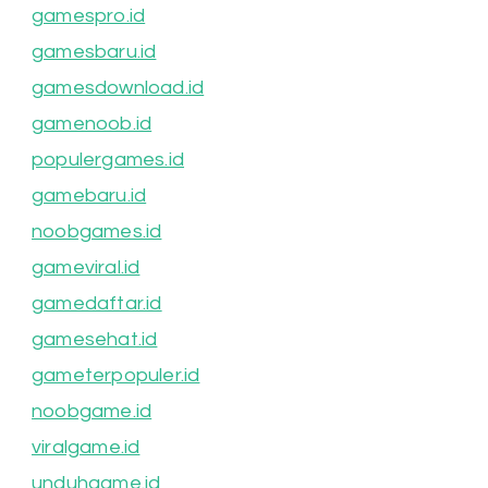
gamespro.id
gamesbaru.id
gamesdownload.id
gamenoob.id
populergames.id
gamebaru.id
noobgames.id
gameviral.id
gamedaftar.id
gamesehat.id
gameterpopuler.id
noobgame.id
viralgame.id
unduhgame.id