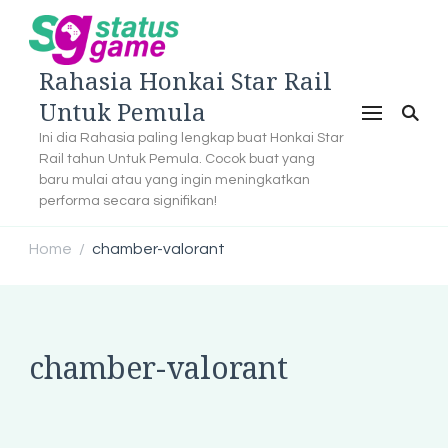
Rahasia Honkai Star Rail
Untuk Pemula
Ini dia Rahasia paling lengkap buat Honkai Star
Rail tahun Untuk Pemula. Cocok buat yang
baru mulai atau yang ingin meningkatkan
performa secara signifikan!
Home
chamber-valorant
/
chamber-valorant