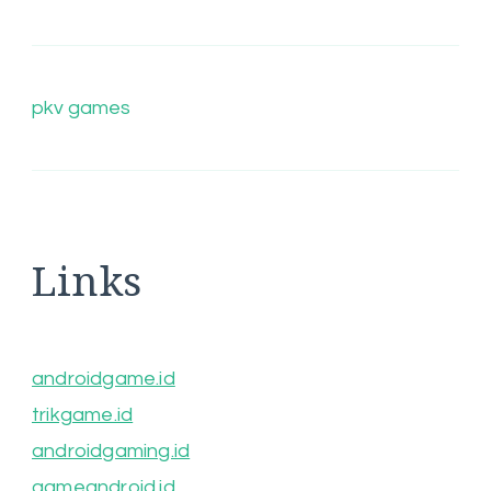
pkv games
Links
androidgame.id
trikgame.id
androidgaming.id
gameandroid.id