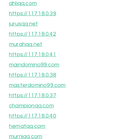
ahliqq.com
https://117.18.0.39
jurusqq.net
https://117.18.0.42
murahqq.net
https://117.18.0.41
maindomino99.com
https://117.18.0.38
masterdomino99.com
https://117.18.0.37
championqq.com
https://117.18.0.40
hematqq.com
murniqq.com