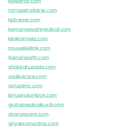
kpjisehat.com
mitrasehatklinik.com
kpbanjar.com
kemanggisanmedical.com
kliniknirmala.com
nouvelleklinik.com
KainaHealth.com
shabirahusada.com
yadikacare.com
astaclinic.com
ibnusinalombok.com
grahamedicalkurdi.com
dyanzacare.com
griyabromoclinic.com