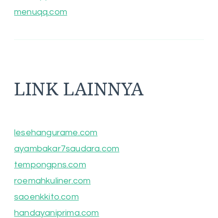
menuqq.com
LINK LAINNYA
lesehangurame.com
ayambakar7saudara.com
tempongpns.com
roemahkuliner.com
saoenkkito.com
handayaniprima.com