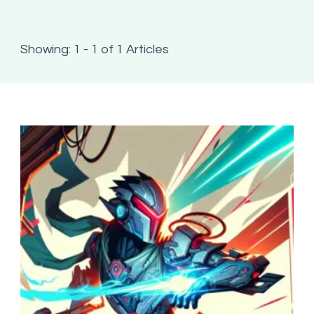
Showing: 1 - 1 of 1 Articles