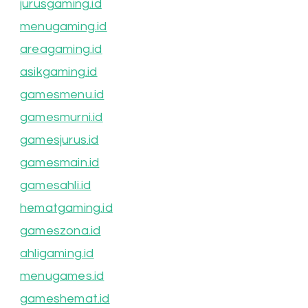
jurusgaming.id
menugaming.id
areagaming.id
asikgaming.id
gamesmenu.id
gamesmurni.id
gamesjurus.id
gamesmain.id
gamesahli.id
hematgaming.id
gameszona.id
ahligaming.id
menugames.id
gameshemat.id