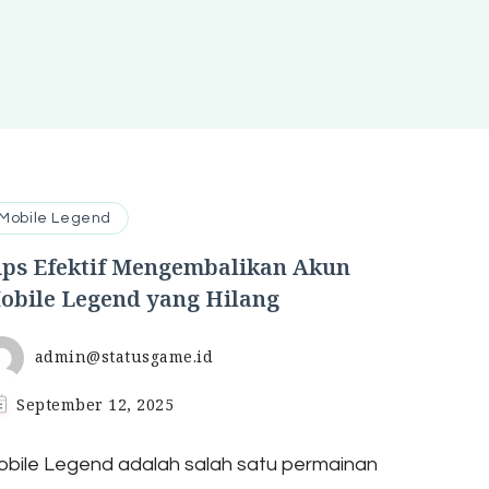
Mobile Legend
ips Efektif Mengembalikan Akun
obile Legend yang Hilang
admin@statusgame.id
September 12, 2025
bile Legend adalah salah satu permainan