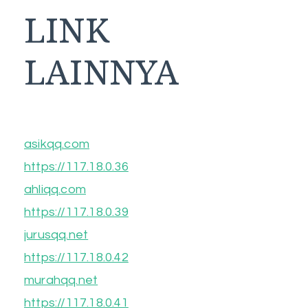
LINK
LAINNYA
asikqq.com
https://117.18.0.36
ahliqq.com
https://117.18.0.39
jurusqq.net
https://117.18.0.42
murahqq.net
https://117.18.0.41