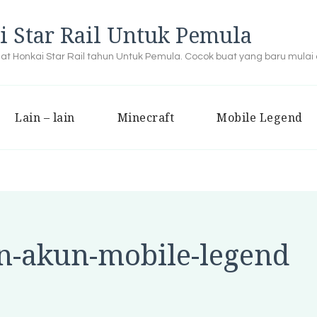
i Star Rail Untuk Pemula
buat Honkai Star Rail tahun Untuk Pemula. Cocok buat yang baru mulai
Lain – lain
Minecraft
Mobile Legend
n-akun-mobile-legend