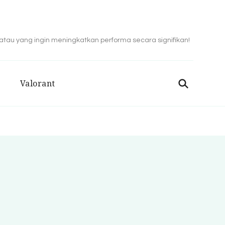
 atau yang ingin meningkatkan performa secara signifikan!
Valorant