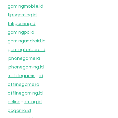
gamingmobile.id
tipsgaming.id
trikgaming.id
gamingpc.id
gamingandroid.id
gamingterbaru.id
iphonegame.id
iphonegaming.id
mobilegaming.id
offlinegame.id
offlinegaming.id
onlinegaming.id
pcgame.id