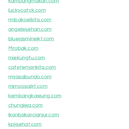
kampungmakan.com
luckycatck.com
rmbakoelkita.com
angelesehan.com
bluejasminejkt.com
Mrobak.com
miekungfu.com
cafetemankita.com
rmjasabundo.com
mimoosajkt.com
kembangkawung.com
chungiwa.com
ikanbakarcianjur.com
kpjisehat.com