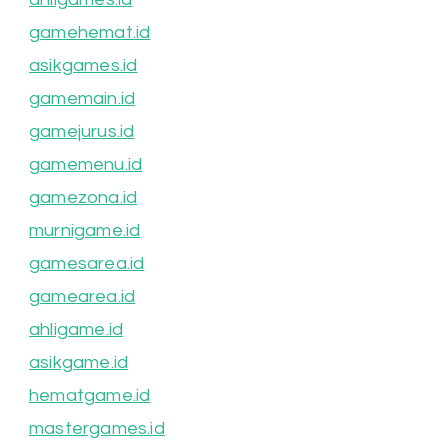
gamehemat.id
asikgames.id
gamemain.id
gamejurus.id
gamemenu.id
gamezona.id
murnigame.id
gamesarea.id
gamearea.id
ahligame.id
asikgame.id
hematgame.id
mastergames.id