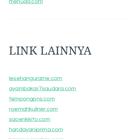
menuqq.com
LINK LAINNYA
lesehangurame.com
ayambakar7saudara.com
tempongpns.com
roemahkuliner.com
saoenkkito.com
handayaniprima.com