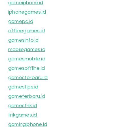
gameiphone.id
iphonegames.id
gamepc.id
offlinegames.id
gamesinfo.id
mobilegames.id
gamesmobile.id
gamesoffline.id
gamesterbaru.id
gamestips.id
gameterbaru.id
gamestrik.id
trikgames.id
gamingiphone.id