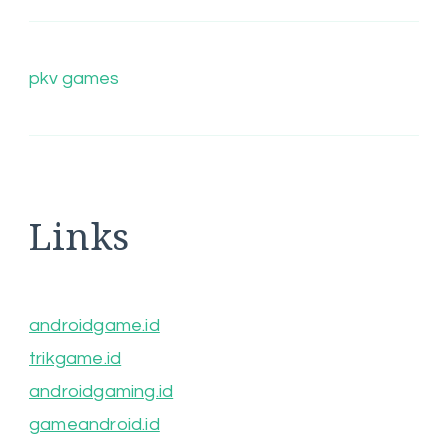
pkv games
Links
androidgame.id
trikgame.id
androidgaming.id
gameandroid.id