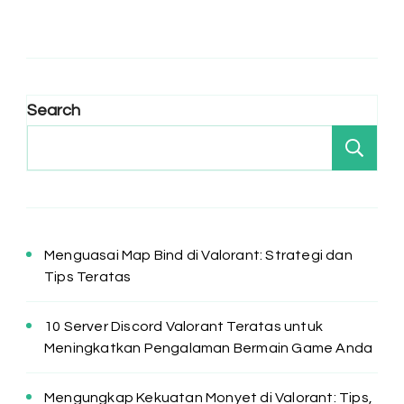
Search
Se
Menguasai Map Bind di Valorant: Strategi dan
Tips Teratas
10 Server Discord Valorant Teratas untuk
Meningkatkan Pengalaman Bermain Game Anda
Mengungkap Kekuatan Monyet di Valorant: Tips,