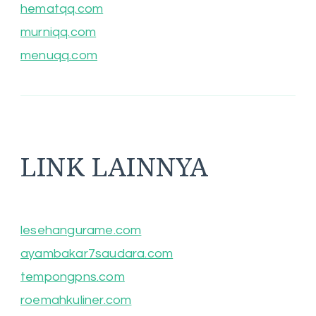
hematqq.com
murniqq.com
menuqq.com
LINK LAINNYA
lesehangurame.com
ayambakar7saudara.com
tempongpns.com
roemahkuliner.com