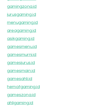
gamingzona.id
jurusgaming.id
menugaming.id
areagaming.id
asikgaming.id
gamesmenu.id
gamesmurni.id
gamesjurus.id
gamesmain.id
gamesahli.id
hematgaming.id
gameszona.id
ahligaming.id