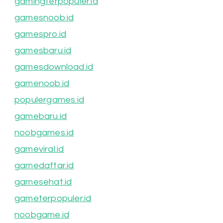
gamingterpopuler.id
gamesnoob.id
gamespro.id
gamesbaru.id
gamesdownload.id
gamenoob.id
populergames.id
gamebaru.id
noobgames.id
gameviral.id
gamedaftar.id
gamesehat.id
gameterpopuler.id
noobgame.id