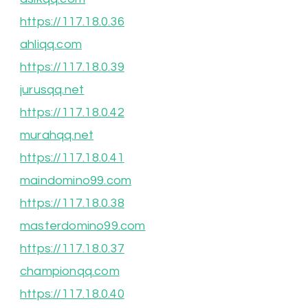
https://117.18.0.36
ahliqq.com
https://117.18.0.39
jurusqq.net
https://117.18.0.42
murahqq.net
https://117.18.0.41
maindomino99.com
https://117.18.0.38
masterdomino99.com
https://117.18.0.37
championqq.com
https://117.18.0.40