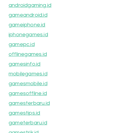
androidgaming.id
gameandroid.id
gameiphone.id
iphonegames.id
gamepc.id
offlinegames.id
gamesinfo.id
mobilegames.id
gamesmobile.id
gamesoffline.id
gamesterbaru.id
gamestips.id
gameterbaru.id
gamestrik.id