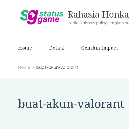
Rahasia Honka
Ini dia Rahasia paling lengkap 
Home
Dota 2
Genshin Impact
Home
buat-akun-valorant
/
buat-akun-valorant