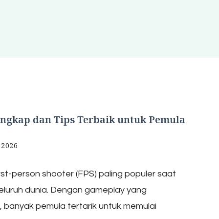
ngkap dan Tips Terbaik untuk Pemula
 2026
rst-person shooter (FPS) paling populer saat
 seluruh dunia. Dengan gameplay yang
, banyak pemula tertarik untuk memulai