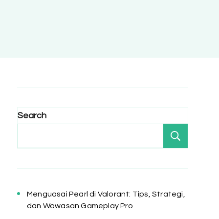
Search
Search
Menguasai Pearl di Valorant: Tips, Strategi,
dan Wawasan Gameplay Pro