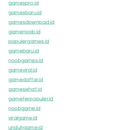
gamespro.id
gamesbaru.id
gamesdownload.id
gamenoob.id
populergames.id
gamebaru.id
noobgames.id
gameviral.id
gamedaftar.id
gamesehat.id
gameterpopuler.id
noobgame.id
viralgame.id
unduhgame.id