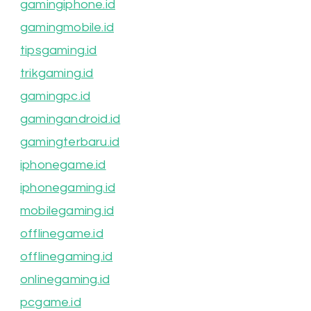
gamingiphone.id
gamingmobile.id
tipsgaming.id
trikgaming.id
gamingpc.id
gamingandroid.id
gamingterbaru.id
iphonegame.id
iphonegaming.id
mobilegaming.id
offlinegame.id
offlinegaming.id
onlinegaming.id
pcgame.id