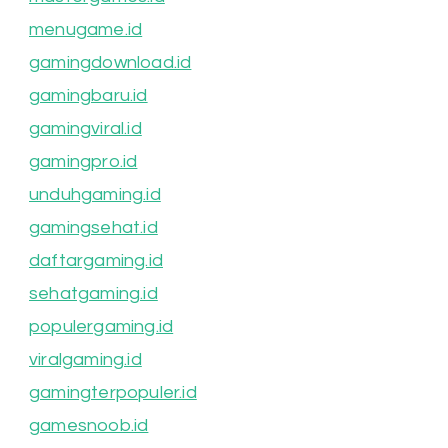
menugame.id
gamingdownload.id
gamingbaru.id
gamingviral.id
gamingpro.id
unduhgaming.id
gamingsehat.id
daftargaming.id
sehatgaming.id
populergaming.id
viralgaming.id
gamingterpopuler.id
gamesnoob.id