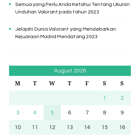
Semua yang Perlu Anda Ketahui Tentang Ukuran
Unduhan Valorant pada tahun 2023
Jelajahi Dunia Valorant yang Mendebarkan:
Kejuaraan Madrid Mendatang 2023
August 2026
M
T
W
T
F
S
S
1
2
3
4
5
6
7
8
9
10
11
12
13
14
15
16