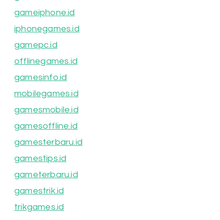
gameiphone.id
iphonegames.id
gamepc.id
offlinegames.id
gamesinfo.id
mobilegames.id
gamesmobile.id
gamesoffline.id
gamesterbaru.id
gamestips.id
gameterbaru.id
gamestrik.id
trikgames.id