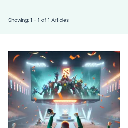
Showing: 1 - 1 of 1 Articles