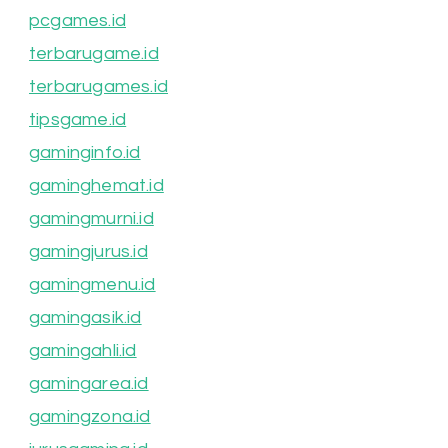
pcgames.id
terbarugame.id
terbarugames.id
tipsgame.id
gaminginfo.id
gaminghemat.id
gamingmurni.id
gamingjurus.id
gamingmenu.id
gamingasik.id
gamingahli.id
gamingarea.id
gamingzona.id