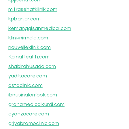
mitrasehatklinik.com
kpbanjar.com
kemanggisanmedical.com
kliniknirmala.com
nouvelleklinik.com
KainaHealth.com
shabirahusada.com
yadikacare.com
astaclinic.com
ibnusinalombok.com
grahamedicalkurdi.com
dyanzacare.com
griyabromoclinic.com