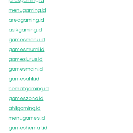
jurusgaming.id
menugaming.id
areagaming.id
asikgaming.id
gamesmenu.id
gamesmurni.id
gamesjurus.id
gamesmain.id
gamesahli.id
hematgaming.id
gameszona.id
ahligaming.id
menugames.id
gameshemat.id