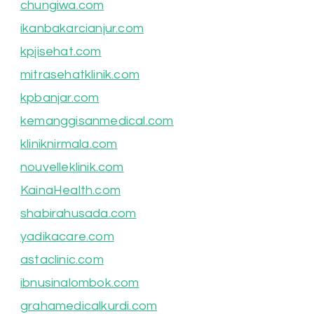
chungiwa.com
ikanbakarcianjur.com
kpjisehat.com
mitrasehatklinik.com
kpbanjar.com
kemanggisanmedical.com
kliniknirmala.com
nouvelleklinik.com
KainaHealth.com
shabirahusada.com
yadikacare.com
astaclinic.com
ibnusinalombok.com
grahamedicalkurdi.com