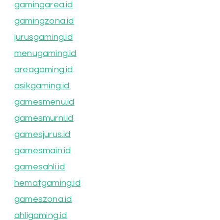
gamingarea.id
gamingzona.id
jurusgaming.id
menugaming.id
areagaming.id
asikgaming.id
gamesmenu.id
gamesmurni.id
gamesjurus.id
gamesmain.id
gamesahli.id
hematgaming.id
gameszona.id
ahligaming.id