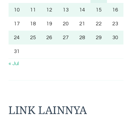
10
11
12
13
14
15
16
17
18
19
20
21
22
23
24
25
26
27
28
29
30
31
« Jul
LINK LAINNYA