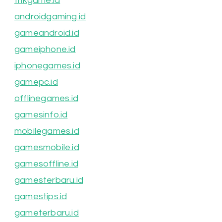
trikgame.id
androidgaming.id
gameandroid.id
gameiphone.id
iphonegames.id
gamepc.id
offlinegames.id
gamesinfo.id
mobilegames.id
gamesmobile.id
gamesoffline.id
gamesterbaru.id
gamestips.id
gameterbaru.id