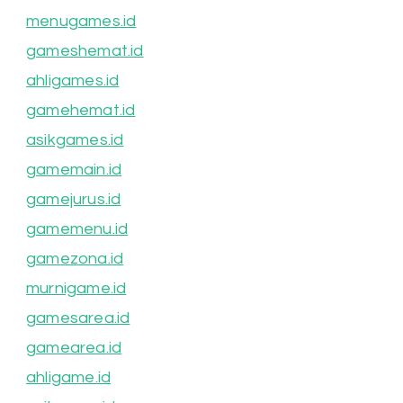
menugames.id
gameshemat.id
ahligames.id
gamehemat.id
asikgames.id
gamemain.id
gamejurus.id
gamemenu.id
gamezona.id
murnigame.id
gamesarea.id
gamearea.id
ahligame.id