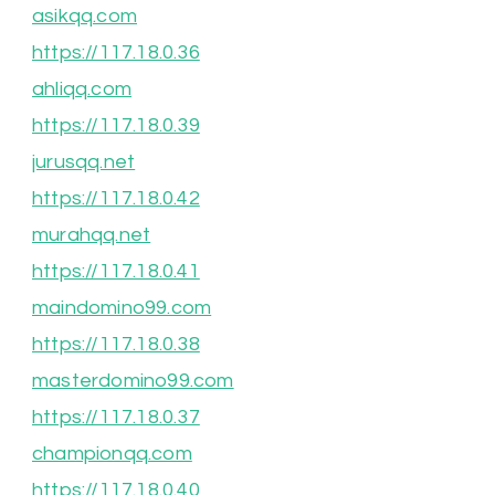
asikqq.com
https://117.18.0.36
ahliqq.com
https://117.18.0.39
jurusqq.net
https://117.18.0.42
murahqq.net
https://117.18.0.41
maindomino99.com
https://117.18.0.38
masterdomino99.com
https://117.18.0.37
championqq.com
https://117.18.0.40