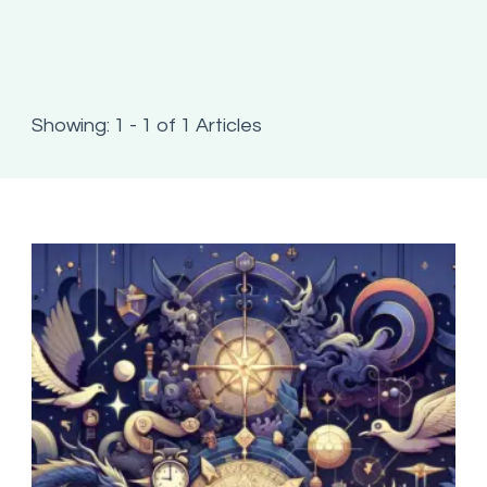
Showing: 1 - 1 of 1 Articles