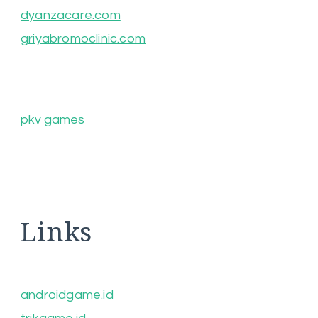
dyanzacare.com
griyabromoclinic.com
pkv games
Links
androidgame.id