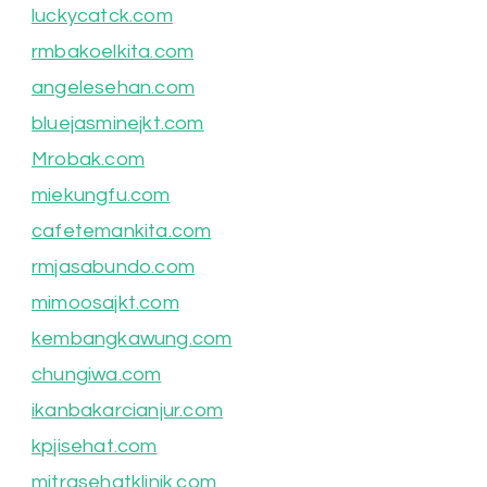
luckycatck.com
rmbakoelkita.com
angelesehan.com
bluejasminejkt.com
Mrobak.com
miekungfu.com
cafetemankita.com
rmjasabundo.com
mimoosajkt.com
kembangkawung.com
chungiwa.com
ikanbakarcianjur.com
kpjisehat.com
mitrasehatklinik.com