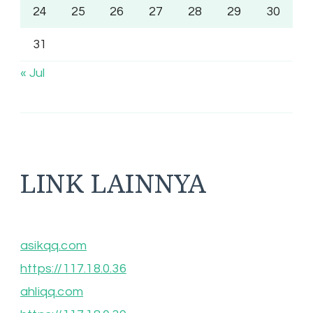
24
25
26
27
28
29
30
31
« Jul
LINK LAINNYA
asikqq.com
https://117.18.0.36
ahliqq.com