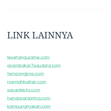
LINK LAINNYA
lesehangurame.com
ayambakar7saudara.com
tempongpns.com
roemahkuliner.com
saoenkkito.com
handayaniprima.com
kampungmakan.com