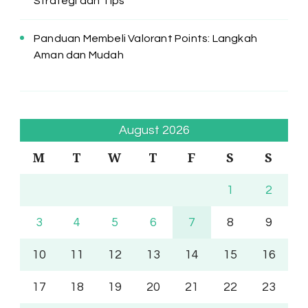
Strategi dan Tips
Panduan Membeli Valorant Points: Langkah
Aman dan Mudah
August 2026
M
T
W
T
F
S
S
1
2
3
4
5
6
7
8
9
10
11
12
13
14
15
16
17
18
19
20
21
22
23