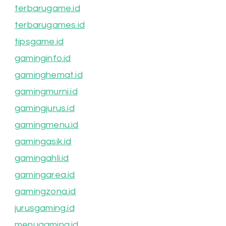
terbarugame.id
terbarugames.id
tipsgame.id
gaminginfo.id
gaminghemat.id
gamingmurni.id
gamingjurus.id
gamingmenu.id
gamingasik.id
gamingahli.id
gamingarea.id
gamingzona.id
jurusgaming.id
menugaming.id