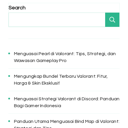
Search
Se
Menguasai Pearl di Valorant: Tips, Strategi, dan
Wawasan Gameplay Pro
Mengungkap Bundel Terbaru Valorant: Fitur,
Harga & Skin Eksklusif
Menguasai Strategi Valorant di Discord: Panduan
Bagi Gamer Indonesia
Panduan Utama Menguasai Bind Map di Valorant: