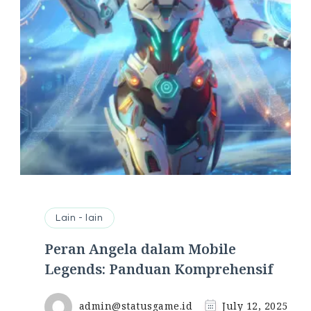
Lain - lain
Peran Angela dalam Mobile
Legends: Panduan Komprehensif
admin@statusgame.id
July 12, 2025