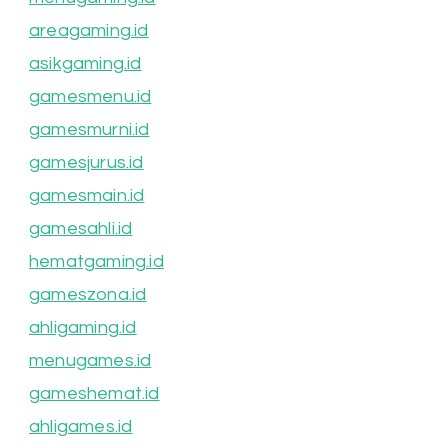
areagaming.id
asikgaming.id
gamesmenu.id
gamesmurni.id
gamesjurus.id
gamesmain.id
gamesahli.id
hematgaming.id
gameszona.id
ahligaming.id
menugames.id
gameshemat.id
ahligames.id