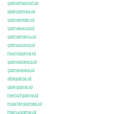
gamehemat.id
asikgames.id
gamemain.id
gamejurus.id
gamemenu.id
gamezona.id
murnigame.id
gamesarea.id
gamearea.id
ahligame.id
asikgame.id
hematgame.id
mastergames.id
menugame.id