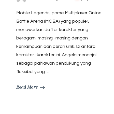
Mobile Legends, game Multiplayer Online
Battle Arena (MOBA) yang populer,
menawarkan daftar karakter yang
beragam, masing -masing dengan
kemampuan dan peran unik. Di antara
karakter -karakter ini, Angela menonjol
sebagai pahlawan pendukung yang
fleksibel yang …
Read More