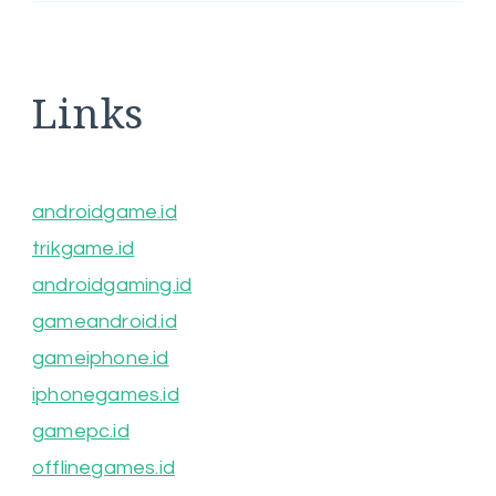
Links
androidgame.id
trikgame.id
androidgaming.id
gameandroid.id
gameiphone.id
iphonegames.id
gamepc.id
offlinegames.id