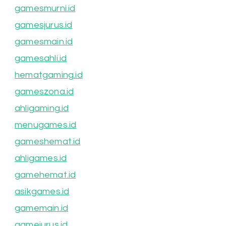
gamesmurni.id
gamesjurus.id
gamesmain.id
gamesahli.id
hematgaming.id
gameszona.id
ahligaming.id
menugames.id
gameshemat.id
ahligames.id
gamehemat.id
asikgames.id
gamemain.id
gamejurus.id