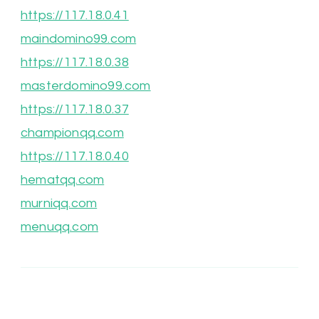
https://117.18.0.41
maindomino99.com
https://117.18.0.38
masterdomino99.com
https://117.18.0.37
championqq.com
https://117.18.0.40
hematqq.com
murniqq.com
menuqq.com