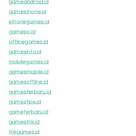
gameandroid.id
gameiphone.id
iphonegames.id
gamepc.id
offlinegames.id
gamesinfo.id
mobilegames.id
gamesmobile.id
gamesoffline.id
gamesterbaru.id
gamestips.id
gameterbaru.id
gamestrik.id
trikgames.id