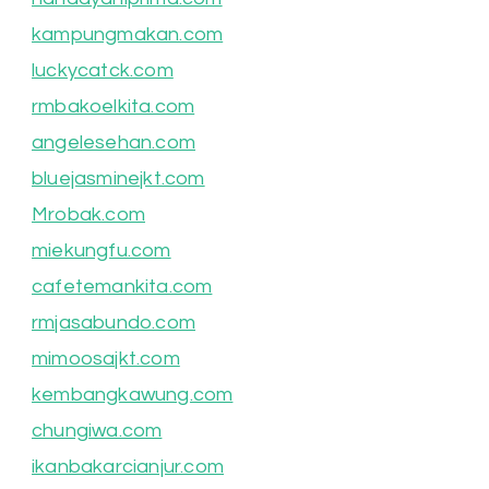
kampungmakan.com
luckycatck.com
rmbakoelkita.com
angelesehan.com
bluejasminejkt.com
Mrobak.com
miekungfu.com
cafetemankita.com
rmjasabundo.com
mimoosajkt.com
kembangkawung.com
chungiwa.com
ikanbakarcianjur.com