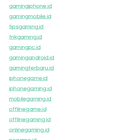
gamingiphone.id
gamingmobile.id
tipsgaming.id
trikgaming.id
gamingpc.id
gamingandroid.id
gamingterbaru.id
iphonegame.id
iphonegaming.id
mobilegaming.id
offlinegame.id
offlinegaming.id
onlinegaming.id