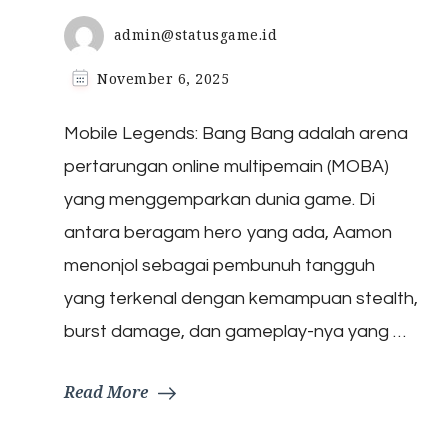
admin@statusgame.id
November 6, 2025
Mobile Legends: Bang Bang adalah arena
pertarungan online multipemain (MOBA)
yang menggemparkan dunia game. Di
antara beragam hero yang ada, Aamon
menonjol sebagai pembunuh tangguh
yang terkenal dengan kemampuan stealth,
burst damage, dan gameplay-nya yang …
Read More