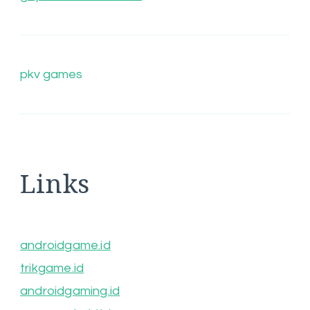
pkv games
Links
androidgame.id
trikgame.id
androidgaming.id