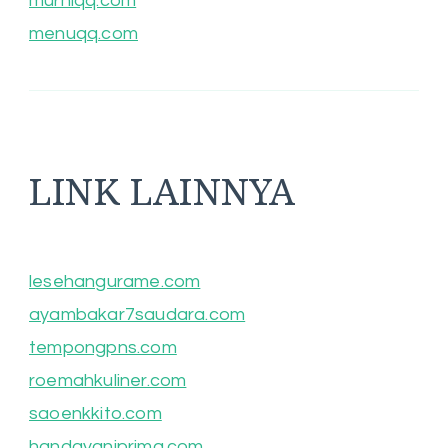
murniqq.com
menuqq.com
LINK LAINNYA
lesehangurame.com
ayambakar7saudara.com
tempongpns.com
roemahkuliner.com
saoenkkito.com
handayaniprima.com