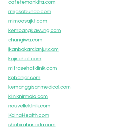
cafetemankita.com
rmjasabundo.com
mimoosajkt.com
kembangkawung.com
chungiwa.com
ikanbakarcianjur.com
kpjisehat.com
mitrasehatklinik.com
kpbanjar.com
kemanggisanmedical.com
kliniknirmala.com
nouvelleklinik.com
KainaHealth.com
shabirahusada.com