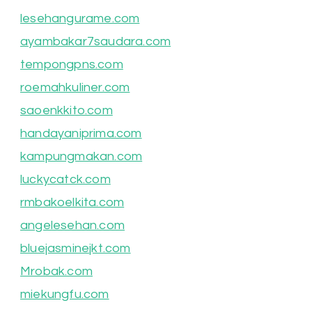
lesehangurame.com
ayambakar7saudara.com
tempongpns.com
roemahkuliner.com
saoenkkito.com
handayaniprima.com
kampungmakan.com
luckycatck.com
rmbakoelkita.com
angelesehan.com
bluejasminejkt.com
Mrobak.com
miekungfu.com