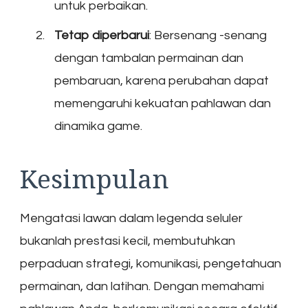
untuk perbaikan.
Tetap diperbarui
: Bersenang -senang
dengan tambalan permainan dan
pembaruan, karena perubahan dapat
memengaruhi kekuatan pahlawan dan
dinamika game.
Kesimpulan
Mengatasi lawan dalam legenda seluler
bukanlah prestasi kecil, membutuhkan
perpaduan strategi, komunikasi, pengetahuan
permainan, dan latihan. Dengan memahami