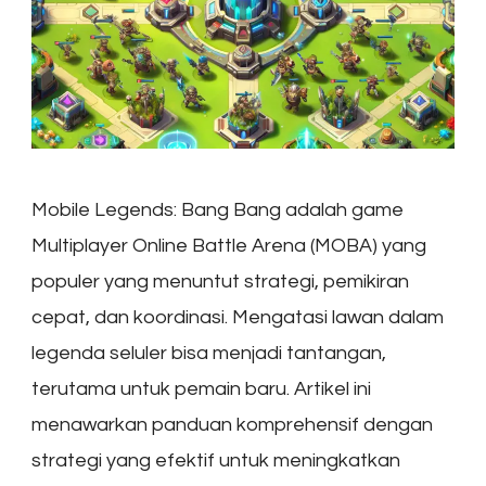
Mobile Legends: Bang Bang adalah game
Multiplayer Online Battle Arena (MOBA) yang
populer yang menuntut strategi, pemikiran
cepat, dan koordinasi. Mengatasi lawan dalam
legenda seluler bisa menjadi tantangan,
terutama untuk pemain baru. Artikel ini
menawarkan panduan komprehensif dengan
strategi yang efektif untuk meningkatkan