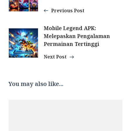
Previous Post
Mobile Legend APK:
Melepaskan Pengalaman
Permainan Tertinggi
Next Post
You may also like...