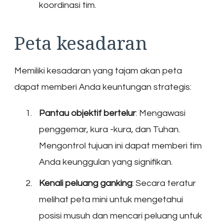
koordinasi tim.
Peta kesadaran
Memiliki kesadaran yang tajam akan peta
dapat memberi Anda keuntungan strategis:
Pantau objektif bertelur
: Mengawasi
penggemar, kura -kura, dan Tuhan.
Mengontrol tujuan ini dapat memberi tim
Anda keunggulan yang signifikan.
Kenali peluang ganking
: Secara teratur
melihat peta mini untuk mengetahui
posisi musuh dan mencari peluang untuk