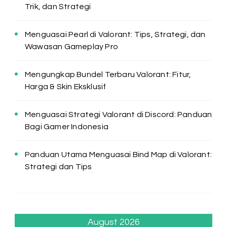
Trik, dan Strategi
Menguasai Pearl di Valorant: Tips, Strategi, dan
Wawasan Gameplay Pro
Mengungkap Bundel Terbaru Valorant: Fitur,
Harga & Skin Eksklusif
Menguasai Strategi Valorant di Discord: Panduan
Bagi Gamer Indonesia
Panduan Utama Menguasai Bind Map di Valorant:
Strategi dan Tips
August 2026