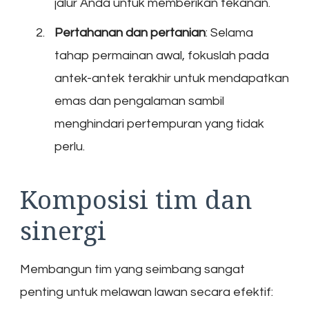
jalur Anda untuk memberikan tekanan.
Pertahanan dan pertanian
: Selama
tahap permainan awal, fokuslah pada
antek-antek terakhir untuk mendapatkan
emas dan pengalaman sambil
menghindari pertempuran yang tidak
perlu.
Komposisi tim dan
sinergi
Membangun tim yang seimbang sangat
penting untuk melawan lawan secara efektif: