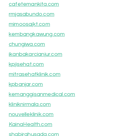
cafetemankita.com
rmjasabundo.com
mimoosajkt.com
kembangkawung.com
chungiwa.com
ikanbakarcianjur.com
kpjisehat.com
mitrasehatklinik.com
kpbanjar.com
kemanggisanmedical.com
kliniknirmala.com
nouvelleklinik.com
KainaHealth.com
shabirahusada.com