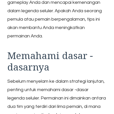
gameplay Anda dan mencapai kemenangan
dalam legenda seluler. Apakah Anda seorang
pemula atau pemain berpengalaman, tips ini
akan membantu Anda meningkatkan
permainan Anda.
Memahami dasar -
dasarnya
Sebelum menyelam ke dalam strategi lanjutan,
penting untuk memahami dasar -dasar
legenda seluler. Permainan ini dimainkan antara
dua tim yang terdiri dari lima pemain, di mana