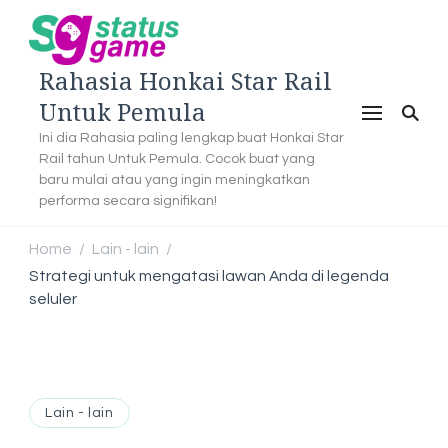
Rahasia Honkai Star Rail
Untuk Pemula
Ini dia Rahasia paling lengkap buat Honkai Star
Rail tahun Untuk Pemula. Cocok buat yang
baru mulai atau yang ingin meningkatkan
performa secara signifikan!
Home
Lain - lain
/
/
Strategi untuk mengatasi lawan Anda di legenda
seluler
Lain - lain