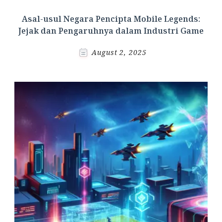
Asal-usul Negara Pencipta Mobile Legends:
Jejak dan Pengaruhnya dalam Industri Game
August 2, 2025