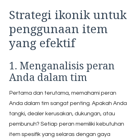
Strategi ikonik untuk
penggunaan item
yang efektif
1. Menganalisis peran
Anda dalam tim
Pertama dan terutama, memahami peran
Anda dalam tim sangat penting. Apakah Anda
tangki, dealer kerusakan, dukungan, atau
pembunuh? Setiap peran memiliki kebutuhan
item spesifik yang selaras dengan gaya