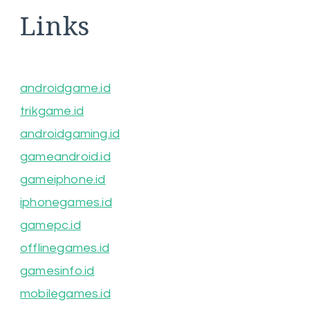
Links
androidgame.id
trikgame.id
androidgaming.id
gameandroid.id
gameiphone.id
iphonegames.id
gamepc.id
offlinegames.id
gamesinfo.id
mobilegames.id