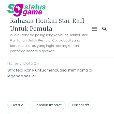
Rahasia Honkai Star Rail
Untuk Pemula
Ini dia Rahasia paling lengkap buat Honkai Star
Rail tahun Untuk Pemula. Cocok buat yang
baru mulai atau yang ingin meningkatkan
performa secara signifikan!
Home
Dota 2
/
/
Strategi ikonik untuk menguasai item nama di
legenda seluler
Dota 2
Genshin Impact
Minecraft