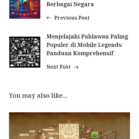
Navigation
Berbagai Negara
Previous Post
Menjelajahi Pahlawan Paling
Populer di Mobile Legends:
Panduan Komprehensif
Next Post
You may also like...