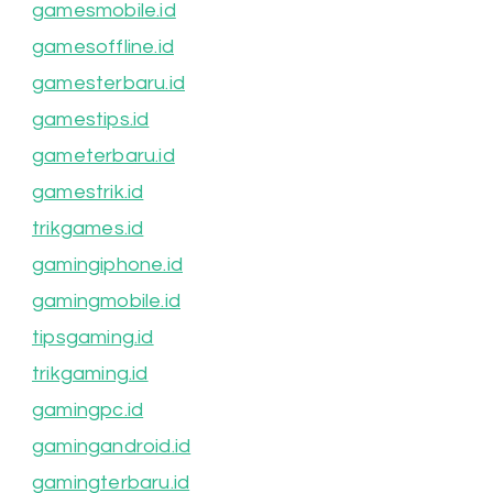
gamesmobile.id
gamesoffline.id
gamesterbaru.id
gamestips.id
gameterbaru.id
gamestrik.id
trikgames.id
gamingiphone.id
gamingmobile.id
tipsgaming.id
trikgaming.id
gamingpc.id
gamingandroid.id
gamingterbaru.id