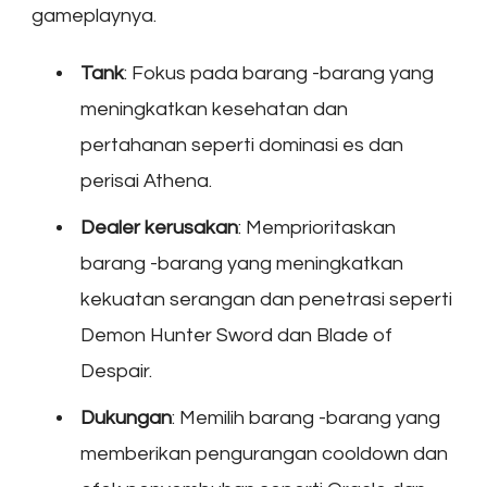
gameplaynya.
Tank
: Fokus pada barang -barang yang
meningkatkan kesehatan dan
pertahanan seperti dominasi es dan
perisai Athena.
Dealer kerusakan
: Memprioritaskan
barang -barang yang meningkatkan
kekuatan serangan dan penetrasi seperti
Demon Hunter Sword dan Blade of
Despair.
Dukungan
: Memilih barang -barang yang
memberikan pengurangan cooldown dan