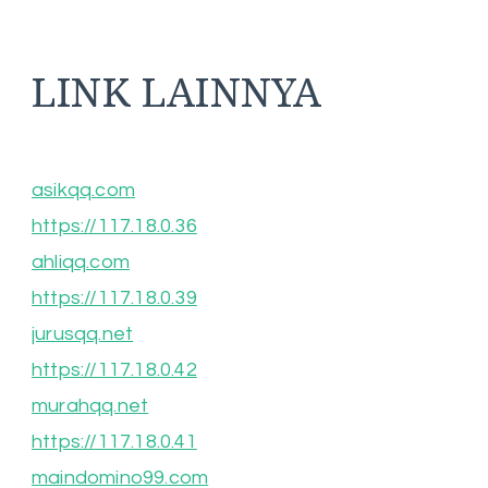
LINK LAINNYA
asikqq.com
https://117.18.0.36
ahliqq.com
https://117.18.0.39
jurusqq.net
https://117.18.0.42
murahqq.net
https://117.18.0.41
maindomino99.com