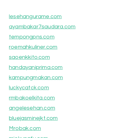
lesehangurame.com
ayambakar7saudara.com
tempongpns.com
roemahkuliner.com
saoenkkito.com
handayaniprima.com
kampungmakan.com
luckycatck.com
rmbakoelkita.com
angelesehan.com
bluejasminejkt.com
Mrobak.com