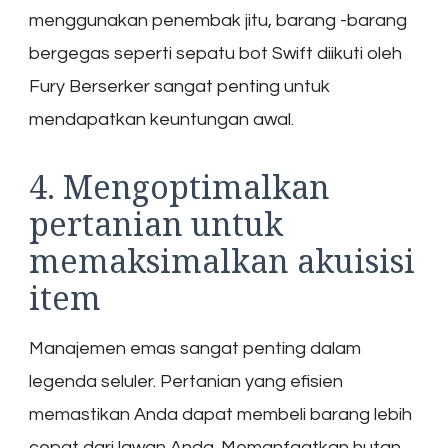
menggunakan penembak jitu, barang -barang
bergegas seperti sepatu bot Swift diikuti oleh
Fury Berserker sangat penting untuk
mendapatkan keuntungan awal.
4. Mengoptimalkan
pertanian untuk
memaksimalkan akuisisi
item
Manajemen emas sangat penting dalam
legenda seluler. Pertanian yang efisien
memastikan Anda dapat membeli barang lebih
cepat dari lawan Anda. Memanfaatkan hutan