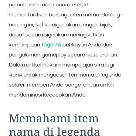
pemahaman dan secara efektif
memanfaatkan berbagai item nama. Barang -
barang ini, ketika digunakan dengan bijak,
dapat secara signifikan meningkatkan
kemampuan
togel hk
pahlawan Anda dan
pengalaman gameplay secara keseluruhan.
Dalam artikel ini, kami mempelajari strategi
ikonik untuk menguasai item nama di legenda
seluler, memberi Anda pengetahuan untuk
mendominasi kecocokan Anda.
Memahami item
nama di legenda