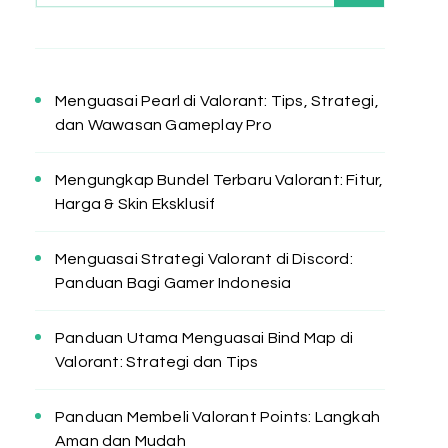
Menguasai Pearl di Valorant: Tips, Strategi,
dan Wawasan Gameplay Pro
Mengungkap Bundel Terbaru Valorant: Fitur,
Harga & Skin Eksklusif
Menguasai Strategi Valorant di Discord:
Panduan Bagi Gamer Indonesia
Panduan Utama Menguasai Bind Map di
Valorant: Strategi dan Tips
Panduan Membeli Valorant Points: Langkah
Aman dan Mudah