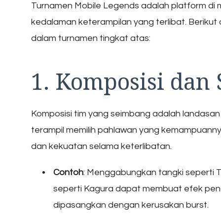
Turnamen Mobile Legends adalah platform di 
kedalaman keterampilan yang terlibat. Berikut
dalam turnamen tingkat atas:
1. Komposisi dan 
Komposisi tim yang seimbang adalah landasan d
terampil memilih pahlawan yang kemampuannya 
dan kekuatan selama keterlibatan.
Contoh
: Menggabungkan tangki seperti Ti
seperti Kagura dapat membuat efek pe
dipasangkan dengan kerusakan burst.