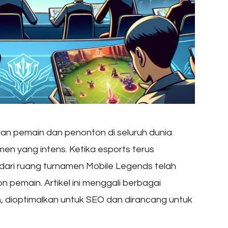
an pemain dan penonton di seluruh dunia
n yang intens. Ketika esports terus
ari ruang turnamen Mobile Legends telah
 pemain. Artikel ini menggali berbagai
, dioptimalkan untuk SEO dan dirancang untuk