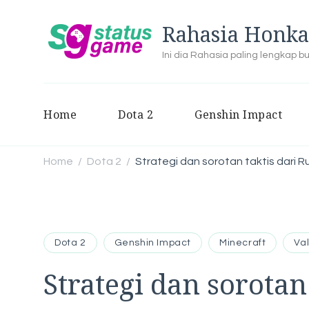
Rahasia Honka
Ini dia Rahasia paling lengkap 
Home
Dota 2
Genshin Impact
Home
Dota 2
Strategi dan sorotan taktis dari
/
/
Dota 2
Genshin Impact
Minecraft
Va
Strategi dan sorotan