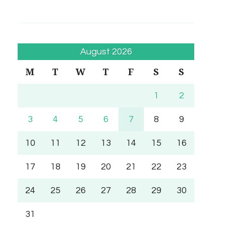
August 2026
M
T
W
T
F
S
S
1
2
3
4
5
6
7
8
9
10
11
12
13
14
15
16
17
18
19
20
21
22
23
24
25
26
27
28
29
30
31