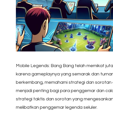
Mobile Legends: Bang Bang telah memikat juta
karena gameplaynya yang semarak dan turname
berkembang, memahami strategi dan sorotan d
menjadi penting bagi para penggemar dan calon
strategi taktis dan sorotan yang mengesankan
melibatkan penggemar legenda seluler.