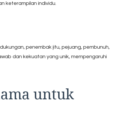
n keterampilan individu.
dukungan, penembak jitu, pejuang, pembunuh,
g jawab dan kekuatan yang unik, mempengaruhi
utama untuk