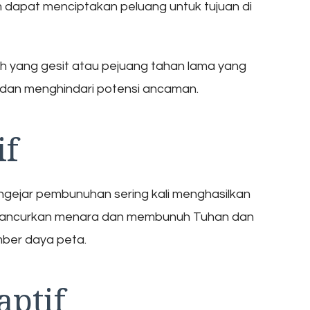
m dapat menciptakan peluang untuk tujuan di
uh yang gesit atau pejuang tahan lama yang
 dan menghindari potensi ancaman.
if
gejar pembunuhan sering kali menghasilkan
hancurkan menara dan membunuh Tuhan dan
mber daya peta.
aptif