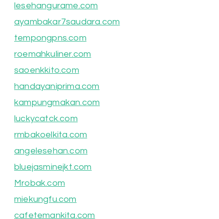
lesehangurame.com
ayambakar7saudara.com
tempongpns.com
roemahkuliner.com
saoenkkito.com
handayaniprima.com
kampungmakan.com
luckycatck.com
rmbakoelkita.com
angelesehan.com
bluejasminejkt.com
Mrobak.com
miekungfu.com
cafetemankita.com