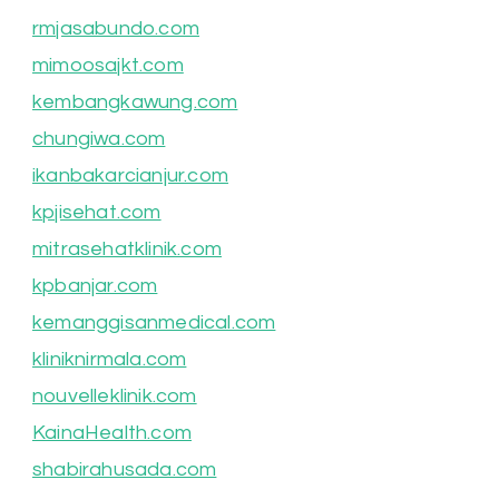
rmjasabundo.com
mimoosajkt.com
kembangkawung.com
chungiwa.com
ikanbakarcianjur.com
kpjisehat.com
mitrasehatklinik.com
kpbanjar.com
kemanggisanmedical.com
kliniknirmala.com
nouvelleklinik.com
KainaHealth.com
shabirahusada.com