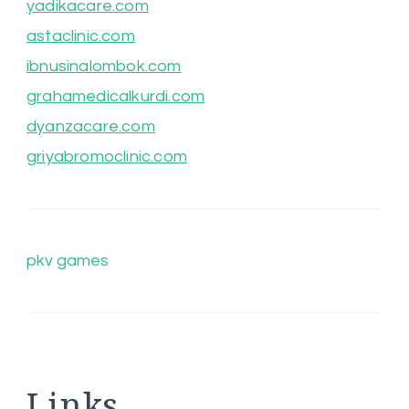
yadikacare.com
astaclinic.com
ibnusinalombok.com
grahamedicalkurdi.com
dyanzacare.com
griyabromoclinic.com
pkv games
Links